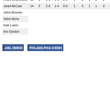
Jared McCain
14
5
2-6
1-4
0-0
1
0
1
1
0
Johni Broome
Adem Bona
Kyle Lowry
Eric Gordon
JOEL EMBIID
PHILADELPHIA SIXERS