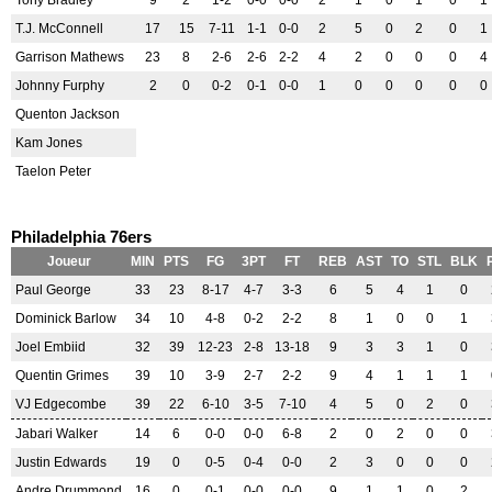
Tony Bradley
9
2
1-2
0-0
0-0
2
1
0
1
0
1
T.J. McConnell
17
15
7-11
1-1
0-0
2
5
0
2
0
1
Garrison Mathews
23
8
2-6
2-6
2-2
4
2
0
0
0
4
Johnny Furphy
2
0
0-2
0-1
0-0
1
0
0
0
0
0
Quenton Jackson
Kam Jones
Taelon Peter
Philadelphia 76ers
Joueur
MIN
PTS
FG
3PT
FT
REB
AST
TO
STL
BLK
Paul George
33
23
8-17
4-7
3-3
6
5
4
1
0
Dominick Barlow
34
10
4-8
0-2
2-2
8
1
0
0
1
Joel Embiid
32
39
12-23
2-8
13-18
9
3
3
1
0
Quentin Grimes
39
10
3-9
2-7
2-2
9
4
1
1
1
VJ Edgecombe
39
22
6-10
3-5
7-10
4
5
0
2
0
Jabari Walker
14
6
0-0
0-0
6-8
2
0
2
0
0
Justin Edwards
19
0
0-5
0-4
0-0
2
3
0
0
0
Andre Drummond
16
0
0-1
0-0
0-0
9
1
1
0
2