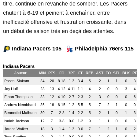
titre, continue en revanche de sombrer. Les Pacers
chutent à 6-19 et peinent à enchaîner, entre
inefficacité offensive et frustration croissante, dans
un début de saison très en deçà des attentes.
Indiana Pacers 105
Philadelphia 76ers 115
Indiana Pacers
Joueur
MIN
PTS
FG
3PT
FT
REB
AST
TO
STL
BLK
PF
Pascal Siakam
34
20
8-18
1-3
3-4
5
2
1
1
0
3
Jay Huff
28
13
4-12
4-11
1-1
4
2
0
0
3
4
Ethan Thompson
33
12
4-10
2-7
2-3
2
3
0
0
0
6
Andrew Nembhard
35
18
6-15
1-2
5-5
5
7
2
1
0
0
Bennedict Mathurin
30
7
2-8
1-4
2-2
5
2
1
0
1
3
Isaiah Jackson
12
7
3-8
0-0
1-2
9
1
1
0
0
3
Jarace Walker
18
3
1-4
1-3
0-0
7
1
2
1
0
2