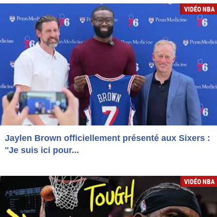
VIDÉO NBA
Jaylen Brown officiellement présenté aux Sixers :
''Je suis ici pour...
VIDÉO NBA