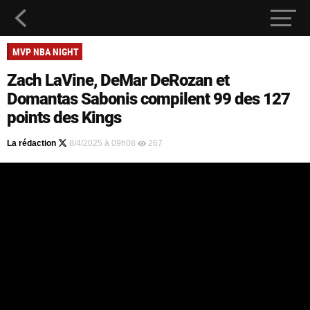
MVP NBA NIGHT
Zach LaVine, DeMar DeRozan et
Domantas Sabonis compilent 99 des 127
points des Kings
La rédaction
8/4/2025 à 09h08
267