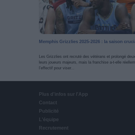
Memphis Grizzlies 2025-2026 : la saison cruci
Les Grizzlies ont recruté des vétérans et prolongé deu
leurs joueurs majeurs, mais la franchise a-t-elle réelle
l’effectif pour viser...
Plus d'infos sur l'App
Contact
Publicité
L'équipe
Recrutement