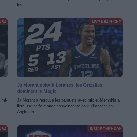
les...
NBA
MVP NBA NIGHT
Ja Morant éblouit Londres, les Grizzlies
dominent le Magic
a mi-
Ja Morant a retrouvé les parquets avec brio et Memphis a
livré une performance convaincante pour s'imposer en
Angleterre.
NBA
INSIDE THE HOOP