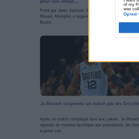
pour son retour,...
of my P
was col
Porté par Jaren Jackson Jr et le retour maîtrisé de Ja
Opted 
Morant, Memphis a largement pris le dessus sur des
Bucks...
NEWS 
Ja Morant suspendu un match par les Grizzli
Après un match compliqué face aux Lakers, Ja Morant
répondu de manière laconique aux journalistes, les invi
à poser ces...