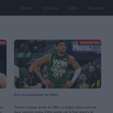
Chrono
Actualité
Vidéo
Résultats
NBA
DOSSIER NBA
Eté mouvementé en NBA
eur
Comme chaque année en NBA, la longue trêve entre les
es
deux saisons risque d’être agitée par la free agency et