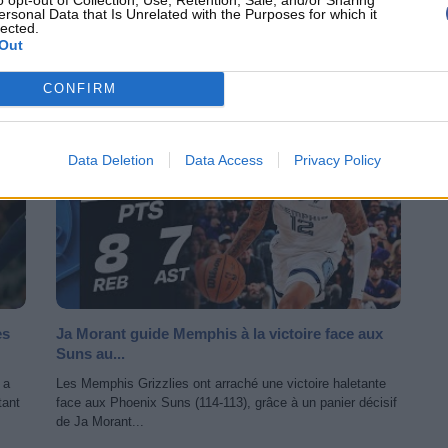
Quinten Post...
ersonal Data that Is Unrelated with the Purposes for which it
lected.
Le Top 10 de ce début de week-end avec Ja Morant
Out
(Grizzlies), PJ Washington et Klay Thompson (Mavericks)
puis Rudy Gobert...
CONFIRM
NBA
HIGHLIGHTS
Data Deletion
Data Access
Privacy Policy
es
Ja Morant guide Memphis à la victoire face aux
Suns au...
 a
Les Memphis Grizzlies ont arraché une victoire haletante
tant
face aux Phoenix Suns (114-113), grâce à un panier décisif
de Ja Morant...