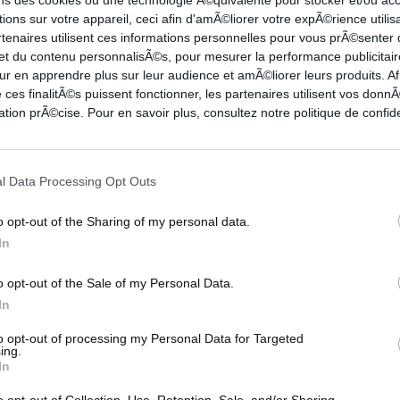
ions sur votre appareil, ceci afin d'amÃ©liorer votre expÃ©rience utilis
rtenaires utilisent ces informations personnelles pour vous prÃ©senter
 et du contenu personnalisÃ©s, pour mesurer la performance publicitair
ant
VJ Edgecombe décisif au buzzer en OT,
ur en apprendre plus sur leur audience et amÃ©liorer leurs produits. Af
Philadelphia fait tomber les...
 ces finalitÃ©s puissent fonctionner, les partenaires utilisent vos don
tion prÃ©cise. Pour en savoir plus, consultez notre politique de confide
l
Dans un match spectaculaire et indécis jusqu'au bout, VJ
Edgecombe a inscrit le tir à trois points de la victoire en...
l Data Processing Opt Outs
HTS
TOP 10
o opt-out of the Sharing of my personal data.
In
o opt-out of the Sale of my Personal Data.
In
to opt-out of processing my Personal Data for Targeted
ing.
In
e
Rudy Gobert écrase un dunk sur la tête de
o opt-out of Collection, Use, Retention, Sale, and/or Sharing