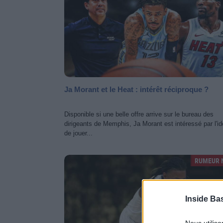
Ja Morant et le Heat : intérêt réciproque ?
Disponible si une belle offre arrive sur le bureau des
dirigeants de Memphis, Ja Morant est intéressé par l'i
de jouer...
RUMEUR 
Inside Ba
Nous utilis