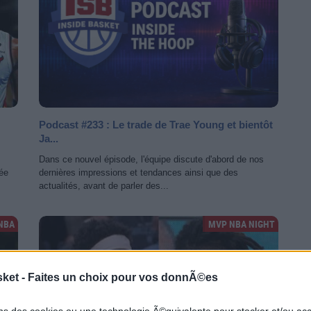
Podcast #233 : Le trade de Trae Young et bientôt
Ja...
Dans ce nouvel épisode, l'équipe discute d'abord de nos
dée
dernières impressions et tendances ainsi que des
actualités, avant de parler des...
NBA
MVP NBA NIGHT
sket -
Faites un choix pour vos donnÃ©es
ons des cookies ou une technologie Ã©quivalente pour stocker et/ou a