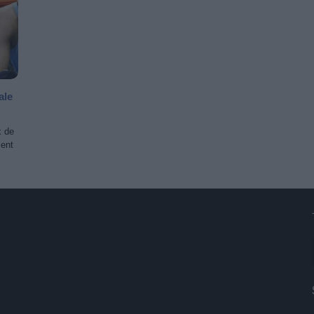
ale
x de
ment