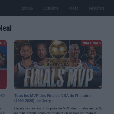
Chrono
Actualité
Vidéo
Résultats
Neal
AFT
NBA FINALS
980,
Tous les MVP des Finales NBA de l'histoire
(1969-2026), de Jerry...
n
Depuis la création du trophée de MVP des Finales en 1969,
980,
les plus grands noms de l'histoire du basket ont marqué...