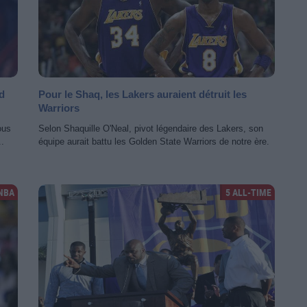
d
Pour le Shaq, les Lakers auraient détruit les
Warriors
ous
Selon Shaquille O'Neal, pivot légendaire des Lakers, son
..
équipe aurait battu les Golden State Warriors de notre ère.
NBA
5 ALL-TIME