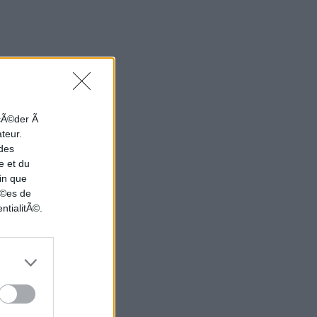
ccÃ©der Ã
ateur.
 des
e et du
in que
nÃ©es de
ntialitÃ©.