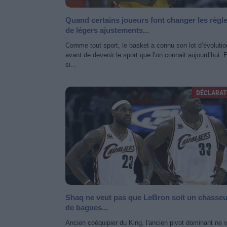
Quand certains joueurs font changer les règle
de légers ajustements...
Comme tout sport, le basket a connu son lot d’évoluti
avant de devenir le sport que l’on connait aujourd’hui. 
si...
DÉCLARAT
Shaq ne veut pas que LeBron soit un chasseu
de bagues...
Ancien coéquipier du King, l'ancien pivot dominant ne 