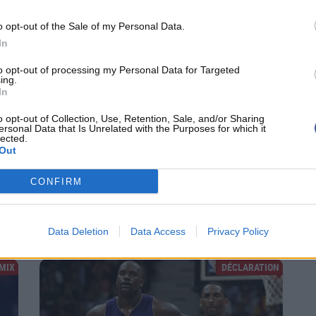
NBA
MATCH NBA
o opt-out of the Sale of my Personal Data.
In
to opt-out of processing my Personal Data for Targeted
ing.
In
o opt-out of Collection, Use, Retention, Sale, and/or Sharing
ersonal Data that Is Unrelated with the Purposes for which it
lected.
Out
Comment Shaquille O'Neal a détruit les Clippers
CONFIRM
Il faut remonter le temps jusqu'au 6 Mars 2000 pour voir le
derby Californien entre les Lakers et les Clippers et...
Data Deletion
Data Access
Privacy Policy
MIX
DÉCLARATION