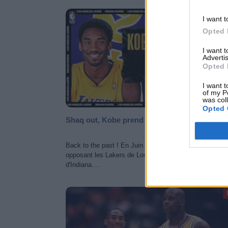
MATCH 
I want t
Opted 
I want 
Advertis
Opted 
I want t
of my P
was col
Opted 
Shaq out, Kobe prend la relève
Back to the past ! En Juin 2000 avec les finales NBA
opposant les Lakers de Los Angeles aux Pacers
d'Indiana....