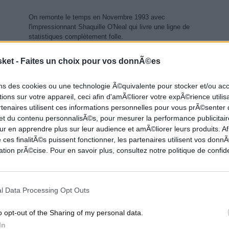
On remonte le temps en Novembre 1993 avec
l'impressionnant Shaquille O'Neal qui livre une ligne de
statistiques complètement folle.
sket -
Faites un choix pour vos donnÃ©es
ION
DÉCLARATION
ons des cookies ou une technologie Ã©quivalente pour stocker et/ou a
ions sur votre appareil, ceci afin d'amÃ©liorer votre expÃ©rience utilis
rtenaires utilisent ces informations personnelles pour vous prÃ©senter
 et du contenu personnalisÃ©s, pour mesurer la performance publicitair
ur en apprendre plus sur leur audience et amÃ©liorer leurs produits. Af
 ces finalitÃ©s puissent fonctionner, les partenaires utilisent vos don
tion prÃ©cise. Pour en savoir plus, consultez notre politique de confide
rt
Penny Hardaway :''Si Shaq était resté, nous
aurions gagné des titres''...
l Data Processing Opt Outs
r un
Désormais coach universitaire, Penny Hardaway est
revenu longuement sur sa carrière NBA que ce soit son
o opt-out of the Sharing of my personal data.
passage à Orlando ou la...
In