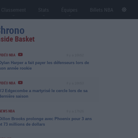
Classement
Stats
Équipes
Billets NBA
hrono
nside Basket
VIDÉO NBA
Il y a 16h52
Dylan Harper a fait payer les défenseurs lors de
son année rookie
VIDÉO NBA
Il y a 16h53
VJ Edgecombe a martyrisé le cercle lors de sa
dernière saison
NEWS NBA
Il y a 17h26
Dillon Brooks prolonge avec Phoenix pour 3 ans
et 73 millions de dollars