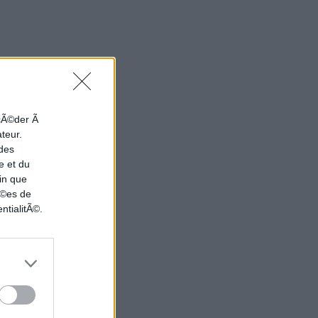
ccÃ©der Ã
ateur.
 des
e et du
in que
nÃ©es de
ntialitÃ©.