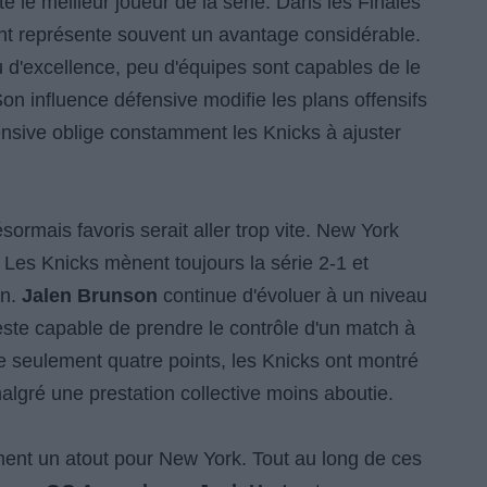
 le meilleur joueur de la série. Dans les Finales
nt représente souvent un avantage considérable.
d'excellence, peu d'équipes sont capables de le
on influence défensive modifie les plans offensifs
ensive oblige constamment les Knicks à ajuster
ormais favoris serait aller trop vite. New York
Les Knicks mènent toujours la série 2-1 et
in.
Jalen Brunson
continue d'évoluer à un niveau
ste capable de prendre le contrôle d'un match à
e seulement quatre points, les Knicks ont montré
malgré une prestation collective moins aboutie.
ement un atout pour New York. Tout au long de ces