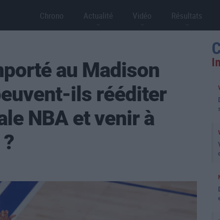
Chrono
Actualité
Vidéo
Résultats
C
I
emporté au Madison
euvent-ils rééditer
nale NBA et venir à
 ?