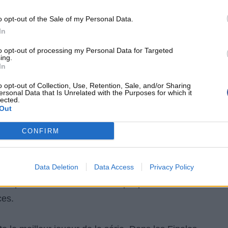
es Spurs ont fait preuve d'une maturité
o opt-out of the Sale of my Personal Data.
 forts adverses sans paniquer avant de reprendre
In
to opt-out of processing my Personal Data for Targeted
ing.
In
IMPLE : PEUVENT-ILS REPRODUIRE CETTE
o opt-out of Collection, Use, Retention, Sale, and/or Sharing
ersonal Data that Is Unrelated with the Purposes for which it
HAINS RENDEZ-VOUS ?
lected.
Out
CONFIRM
ur. D'abord, l'élan psychologique a clairement
mblaient maîtriser totalement la série après deux
 découvrir que les Spurs refusent d'abdiquer. Le
Data Deletion
Data Access
Privacy Policy
s l'esprit des New-Yorkais. Chaque possession
ces.