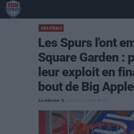
NBA FINALS
Les Spurs l'ont 
Square Garden : p
leur exploit en fi
bout de Big Apple
La rédaction
10/6/2026 à 09h00
798