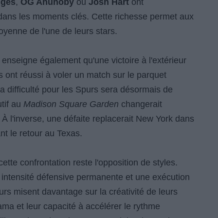
dges
,
OG Anunoby
ou
Josh Hart
ont
 dans les moments clés. Cette richesse permet aux
yenne de l'une de leurs stars.
 enseigne également qu'une victoire à l'extérieur
 ont réussi à voler un match sur le parquet
La difficulté pour les Spurs sera désormais de
tif au
Madison Square Garden
changerait
À l'inverse, une défaite replacerait New York dans
t le retour au Texas.
ette confrontation reste l'opposition de styles.
e intensité défensive permanente et une exécution
urs misent davantage sur la créativité de leurs
ma et leur capacité à accélérer le rythme