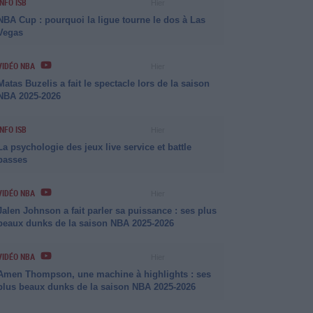
INFO ISB
Hier
NBA Cup : pourquoi la ligue tourne le dos à Las
Vegas
VIDÉO NBA
Hier
Matas Buzelis a fait le spectacle lors de la saison
NBA 2025-2026
INFO ISB
Hier
La psychologie des jeux live service et battle
passes
VIDÉO NBA
Hier
Jalen Johnson a fait parler sa puissance : ses plus
beaux dunks de la saison NBA 2025-2026
VIDÉO NBA
Hier
Amen Thompson, une machine à highlights : ses
plus beaux dunks de la saison NBA 2025-2026