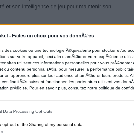
é et son intelligence de jeu pour maintenir son
performance de Wembanyama serait injuste. Les
sket -
Faites un choix pour vos donnÃ©es
t. Le sophomore
Stephon Castle
a répondu
ons des cookies ou une technologie Ã©quivalente pour stocker et/ou a
ions décisives dans le quatrième quart-temps.
ions sur votre appareil, ceci afin d'amÃ©liorer votre expÃ©rience utilis
quée au tir, a inscrit un panier crucial dans les
rtenaires utilisent ces informations personnelles pour vous prÃ©senter
nce des Texans. Cette capacité à trouver plusieurs
 et du contenu personnalisÃ©s, pour mesurer la performance publicitair
ur en apprendre plus sur leur audience et amÃ©liorer leurs produits. Af
 la plus grande force de San Antonio dans cette
 ces finalitÃ©s puissent fonctionner, les partenaires utilisent vos don
tion prÃ©cise. Pour en savoir plus, consultez notre politique de confide
cès concerne l'aspect psychologique. Le
Madison
l Data Processing Opt Outs
r son premier match des Finales NBA à domicile
ne atmosphère exceptionnelle. Les Knicks
o opt-out of the Sharing of my personal data.
de victoires en playoffs et semblaient portés par
In