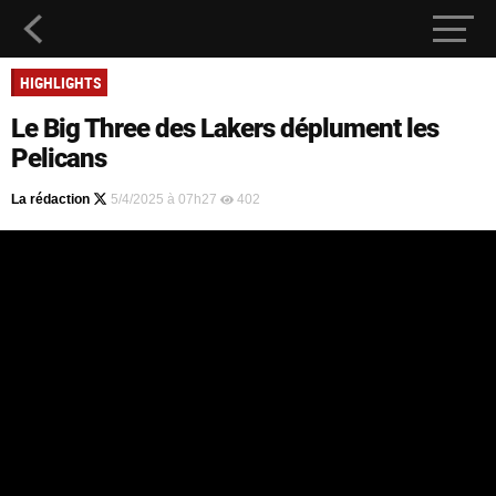
HIGHLIGHTS
Le Big Three des Lakers déplument les
Pelicans
La rédaction
5/4/2025 à 07h27
402