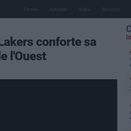
Chrono
Actualité
Vidéo
Résultats
C
I
Lakers conforte sa
e l'Ouest