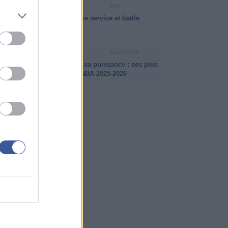
INFO ISB
Hier
La psychologie des jeux live service et battle
passes
VIDÉO NBA
5 août 2026
Jalen Johnson a fait parler sa puissance : ses plus
beaux dunks de la saison NBA 2025-2026