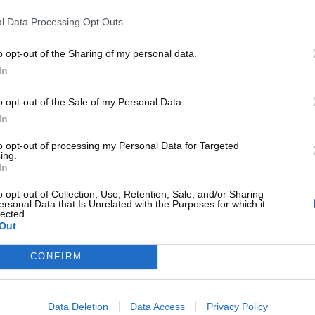
t 25 passes décisives. Individuellement,
Luka
l Data Processing Opt Outs
rebonds,
LeBron James
à 25 points, 8 passes et 6
8 passes et 7 rebonds. Difficile de lutter face à
o opt-out of the Sharing of my personal data.
In
dement, 85 des 134 points de la franchise
o opt-out of the Sale of my Personal Data.
In
 jusqu'à 20 points de retard en première mi-temps,
to opt-out of processing my Personal Data for Targeted
ing.
uer dans le troisième quart-temps, 38 à 30 en
In
o opt-out of Collection, Use, Retention, Sale, and/or Sharing
ersonal Data that Is Unrelated with the Purposes for which it
lected.
eur avec 29 points et 6 passes tandis que
Ja
Out
points, 10 passes et 8 rebonds.
Memphis a dû se
CONFIRM
 gentillement remercié
.
 quatrième place de l'Ouest avec 45-29 tandis que
Data Deletion
Data Access
Privacy Policy