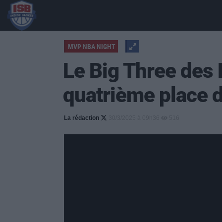
MVP NBA NIGHT
Le Big Three des 
quatrième place d
La rédaction
30/3/2025 à 09h36
516