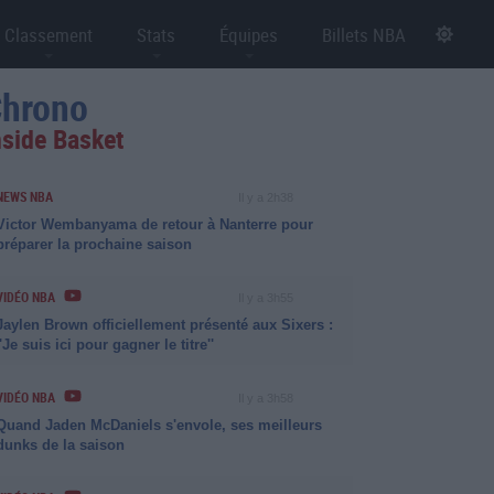
Classement
Stats
Équipes
Billets NBA
hrono
nside Basket
NEWS NBA
Il y a 2h38
Victor Wembanyama de retour à Nanterre pour
préparer la prochaine saison
VIDÉO NBA
Il y a 3h55
Jaylen Brown officiellement présenté aux Sixers :
''Je suis ici pour gagner le titre''
VIDÉO NBA
Il y a 3h58
Quand Jaden McDaniels s'envole, ses meilleurs
dunks de la saison