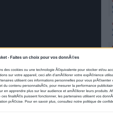
sket -
Faites un choix pour vos donnÃ©es
ons des cookies ou une technologie Ã©quivalente pour stocker et/ou a
ions sur votre appareil, ceci afin d'amÃ©liorer votre expÃ©rience utilis
rtenaires utilisent ces informations personnelles pour vous prÃ©senter
ent 134 à 127 en s'appuyant sur son Big
 et du contenu personnalisÃ©s, pour mesurer la performance publicitair
ur en apprendre plus sur leur audience et amÃ©liorer leurs produits. Af
t Austin Reaves.
 ces finalitÃ©s puissent fonctionner, les partenaires utilisent vos don
tion prÃ©cise. Pour en savoir plus, consultez notre politique de confide
izzlies 134 à 127 à Memphis, le
Big Three
de Los