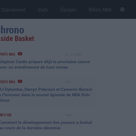
Classement
Stats
Équipes
Billets NBA
hrono
nside Basket
VIDÉO NBA
Il y a 13h04
Stephon Castle prépare déjà la prochaine saison
avec un entraînement de haut niveau
VIDÉO NBA
Hier
AJ Dybantsa, Darryn Peterson et Cameron Boozer
à l'honneur dans le nouvel épisode de NBA Kids
Show
INFO ISB
Hier
Comment le développement des joueurs a évolué
au cours de la dernière décennie