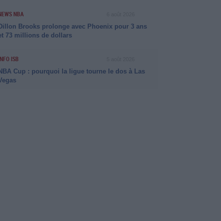
NEWS NBA
6 août 2026
Dillon Brooks prolonge avec Phoenix pour 3 ans
et 73 millions de dollars
INFO ISB
5 août 2026
NBA Cup : pourquoi la ligue tourne le dos à Las
Vegas