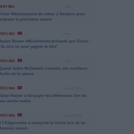
NEWS NBA
Hier
Victor Wembanyama de retour à Nanterre pour
préparer la prochaine saison
VIDÉO NBA
Hier
Jaylen Brown officiellement présenté aux Sixers :
''Je suis ici pour gagner le titre''
VIDÉO NBA
Hier
Quand Jaden McDaniels s'envole, ses meilleurs
dunks de la saison
VIDÉO NBA
6 août 2026
Dylan Harper a fait payer les défenseurs lors de
son année rookie
VIDÉO NBA
6 août 2026
VJ Edgecombe a martyrisé le cercle lors de sa
dernière saison