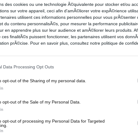
 crève coeur ultime pour les Cavs, qui malgré les
ons des cookies ou une technologie Ã©quivalente pour stocker et/ou a
ions sur votre appareil, ceci afin d'amÃ©liorer votre expÃ©rience utilis
ent cette fin de match qu'ils avaient dans les
rtenaires utilisent ces informations personnelles pour vous prÃ©senter
avec 2 matchs à venir à Indiana !
 et du contenu personnalisÃ©s, pour mesurer la performance publicitair
 aux tirs, et Max Strus à 23 unités, tandis que
ur en apprendre plus sur leur audience et amÃ©liorer leurs produits. Af
 ces finalitÃ©s puissent fonctionner, les partenaires utilisent vos don
c 22 points et 12 rebonds.
tion prÃ©cise. Pour en savoir plus, consultez notre politique de confide
9 pts et 9 rebonds, Nembhard en 13-7-13 et
un.
l Data Processing Opt Outs
INNESOTA TIMBERWOLVES
o opt-out of the Sharing of my personal data.
In
o opt-out of the Sale of my Personal Data.
 équipes du premier tour ayant réalisé "un upset".
In
uipes diamétralement opposée, qui nous apporte
to opt-out of processing my Personal Data for Targeted
'ailleurs, chaque équipe à eu ses moments à
ing.
In
 étaient bien plus prêts que les Wolves.