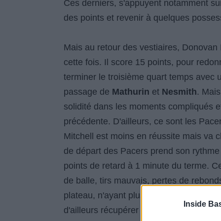
Ces derniers, s'appuyent notamment sur 
des points et revenir à quelques possess
Mais au retour des vestiaires, Donovan 
cette fois. Il score 15 points, pour redo
terminer le troisième quart temps avec 
passage de
Mathurin
et
Nesmith
. Mai
solidité dans les moments compliqués et 
précédente. D'ailleurs, ce sont les Pacer
Mitchell est moins en réussite mais va c
de départ des Pacers prend son rythme c
points de retard à 1 minute du terme. C
de balle, tirs mauvais, pertes de rebonds.
plateau, n'ayant plus qu'à rentrer ses ti
Inside Ba
d'ailleurs récupérer son propre rebond of