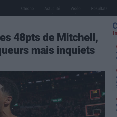
Chrono
Actualité
Vidéo
Résultats
C
I
es 48pts de Mitchell,
queurs mais inquiets