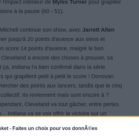
l'impact intérieur de
Myles Turner
pour grapiller
ions à la pause (60 - 51).
Mitchell continue son show, avec
Jarrett Allen
nner jusqu'à 20 points d'avance aux siens et
un score 14 points d'avance, malgré le bon
s Cleveland a encore des choses à prouver, sa
ça, Indiana l'a bien confirmé dans la série
s qui grapillent petit à petit le score ! Donovan
hercher des points aux lancers, tandis que le cinq
ollectif. Ils reviennent mais sont encore à 7
ependant, Cleveland va tout gâcher, entre pertes
.. Indiana va se voir offrir la victoire sur un
rs. Plein de confiance,
Tyrese Haliburton
va
sket -
Faites un choix pour vos donnÃ©es
fensif pour retourner à 3pts et crucifier les