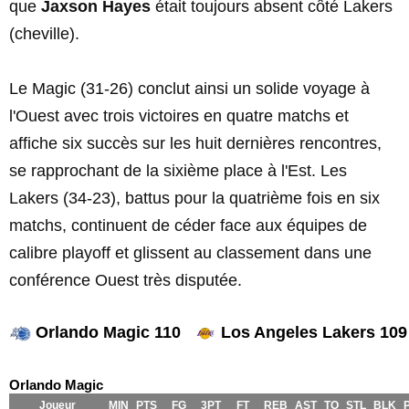
que
Jaxson Hayes
était toujours absent côté Lakers
(cheville).
Le Magic (31-26) conclut ainsi un solide voyage à
l'Ouest avec trois victoires en quatre matchs et
affiche six succès sur les huit dernières rencontres,
se rapprochant de la sixième place à l'Est. Les
Lakers (34-23), battus pour la quatrième fois en six
matchs, continuent de céder face aux équipes de
calibre playoff et glissent au classement dans une
conférence Ouest très disputée.
Orlando Magic 110
Los Angeles Lakers 109
Orlando Magic
Joueur
MIN
PTS
FG
3PT
FT
REB
AST
TO
STL
BLK