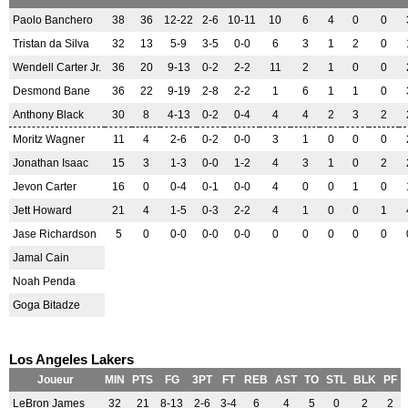
Paolo Banchero
38
36
12-22
2-6
10-11
10
6
4
0
0
Tristan da Silva
32
13
5-9
3-5
0-0
6
3
1
2
0
Wendell Carter Jr.
36
20
9-13
0-2
2-2
11
2
1
0
0
Desmond Bane
36
22
9-19
2-8
2-2
1
6
1
1
0
Anthony Black
30
8
4-13
0-2
0-4
4
4
2
3
2
Moritz Wagner
11
4
2-6
0-2
0-0
3
1
0
0
0
Jonathan Isaac
15
3
1-3
0-0
1-2
4
3
1
0
2
Jevon Carter
16
0
0-4
0-1
0-0
4
0
0
1
0
Jett Howard
21
4
1-5
0-3
2-2
4
1
0
0
1
Jase Richardson
5
0
0-0
0-0
0-0
0
0
0
0
0
Jamal Cain
Noah Penda
Goga Bitadze
Los Angeles Lakers
Joueur
MIN
PTS
FG
3PT
FT
REB
AST
TO
STL
BLK
PF
LeBron James
32
21
8-13
2-6
3-4
6
4
5
0
2
2