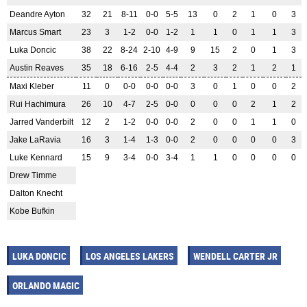
Deandre Ayton
32
21
8-11
0-0
5-5
13
0
2
1
0
3
Marcus Smart
23
3
1-2
0-0
1-2
1
1
0
1
1
3
Luka Doncic
38
22
8-24
2-10
4-9
9
15
2
0
1
3
Austin Reaves
35
18
6-16
2-5
4-4
2
3
2
1
2
1
Maxi Kleber
11
0
0-0
0-0
0-0
3
0
1
0
0
2
Rui Hachimura
26
10
4-7
2-5
0-0
0
0
0
2
1
2
Jarred Vanderbilt
12
2
1-2
0-0
0-0
2
0
0
1
1
0
Jake LaRavia
16
3
1-4
1-3
0-0
2
0
0
0
0
3
Luke Kennard
15
9
3-4
0-0
3-4
1
1
0
0
0
0
Drew Timme
Dalton Knecht
Kobe Bufkin
LUKA DONCIC
LOS ANGELES LAKERS
WENDELL CARTER JR
ORLANDO MAGIC