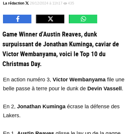
La rédaction
26/12/2024 à 11h17
435
Game Winner d'Austin Reaves, dunk
surpuissant de Jonathan Kuminga, caviar de
Victor Wembanyama, voici le Top 10 du
Christmas Day.
En action numéro 3,
Victor Wembanyama
file une
belle passe à terre pour le dunk de
Devin Vassell
.
En 2,
Jonathan Kuminga
écrase la défense des
Lakers.
En 1,
Austin Reaves
glisse le lay up de la gagne