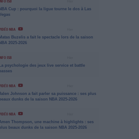
INFO ISB
Hier
NBA Cup : pourquoi la ligue tourne le dos à Las
Vegas
VIDÉO NBA
Hier
Matas Buzelis a fait le spectacle lors de la saison
NBA 2025-2026
INFO ISB
Hier
La psychologie des jeux live service et battle
passes
VIDÉO NBA
Hier
Jalen Johnson a fait parler sa puissance : ses plus
beaux dunks de la saison NBA 2025-2026
VIDÉO NBA
Hier
Amen Thompson, une machine à highlights : ses
plus beaux dunks de la saison NBA 2025-2026