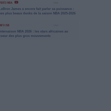
VIDÉO NBA
Hier
LeBron James a encore fait parler sa puissance :
ses plus beaux dunks de la saison NBA 2025-2026
INFO ISB
Hier
Intersaison NBA 2026 : les stars africaines au
coeur des plus gros mouvements