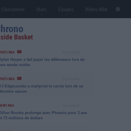
Classement
Stats
Équipes
Billets NBA
hrono
nside Basket
VIDÉO NBA
Il y a 11h38
Dylan Harper a fait payer les défenseurs lors de
son année rookie
VIDÉO NBA
Il y a 11h40
VJ Edgecombe a martyrisé le cercle lors de sa
dernière saison
NEWS NBA
Il y a 12h12
Dillon Brooks prolonge avec Phoenix pour 3 ans
et 73 millions de dollars