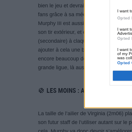
bien le jeu et devrait être utilisé en ail
I want t
fans grâce à sa mécanique et sa courbe
Opted 
Murphy III est aussi bon pour couper ve
I want 
son tir extérieur, et excelle également e
Advertis
Opted 
(secondaire) à claquer des dunks spectac
ajouter à cela une bonne dose de défe
I want t
of my P
was col
encore beaucoup de progrès à faire. Il es
Opted 
grande ligue, là aussi dès le premier jou
LES MOINS : ATHLÈTE EN CON
La taille de l’ailier de Virginia (2m06)
son futur staff de l’utiliser autant sur le
cela, Murphy va donc devoir s’améliore