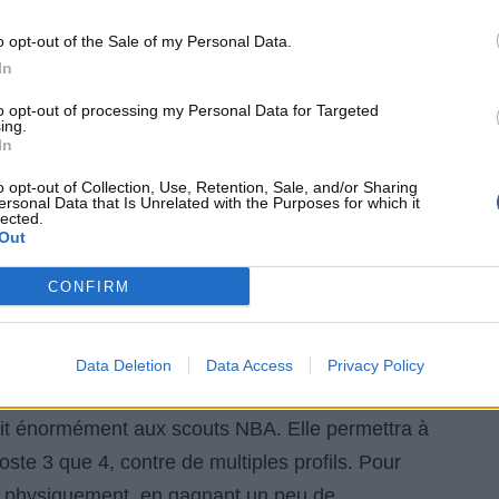
ier-fort du haut de ses 2m06, avant de faire rêver ses
o opt-out of the Sale of my Personal Data.
 parfaite, un modèle du genre. Au-delà de ça, Trey
In
rs le cercle sur des défenses trop concentrées sur
to opt-out of processing my Personal Data for Targeted
n transition grâce à sa vitesse et son potentiel
ing.
In
ulaires. Enfin pour que le 3&D soit parfait,
nse. Murphy bouge bien défensivement même s’il a
o opt-out of Collection, Use, Retention, Sale, and/or Sharing
ersonal Data that Is Unrelated with the Purposes for which it
lected.
t mobile, rapide sur ses pieds, et fiable pour la
Out
r.
CONFIRM
STRUCTION
Data Deletion
Data Access
Privacy Policy
 plait énormément aux scouts NBA. Elle permettra à
 poste 3 que 4, contre de multiples profils. Pour
r physiquement, en gagnant un peu de