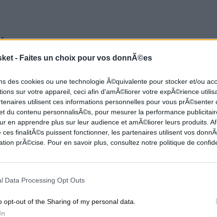
MÉNAL
sket -
Faites un choix pour vos donnÃ©es
 Murphy III aux portes du premier tour de la Draft
ons des cookies ou une technologie Ã©quivalente pour stocker et/ou a
ions sur votre appareil, ceci afin d'amÃ©liorer votre expÃ©rience utilis
açon on ne peut plus efficace à l’univers NBA dès
rtenaires utilisent ces informations personnelles pour vous prÃ©senter
 à la peau. L’ailier de Virginia est un psychopathe
 et du contenu personnalisÃ©s, pour mesurer la performance publicitair
ur en apprendre plus sur leur audience et amÃ©liorer leurs produits. Af
s fabuleux, rarement aussi élevés à ce niveau-là.
 ces finalitÃ©s puissent fonctionner, les partenaires utilisent vos don
 tir, 43% à trois points et 92% sur la ligne des
tion prÃ©cise. Pour en savoir plus, consultez notre politique de confide
et en dit long sur son mental et la fiabilité de son
l’arracher, c’est car Trey Murphy III connait déjà
l Data Processing Opt Outs
lisé en
3&D off-ball
toujours prêt à recevoir le
e loin sur du
catch and shoot
. C’est le joueur de
o opt-out of the Sharing of my personal data.
e près la même mission en NBA. Il espace très
In