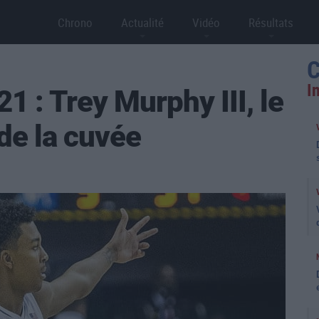
Chrono
Actualité
Vidéo
Résultats
C
I
1 : Trey Murphy III, le
de la cuvée