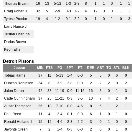
Thomas Bryant
16
13
5-12
1-3
2-3
8
1
1
0
1
1
Craig Porter Jr.
32
5
2-9
0-3
1-2
4
12
3
3
1
1
Tyrese Proctor
19
4
1-2
0-1
2-2
0
1
0
1
0
3
Larry Nance Jr.
Tristan Enaruna
Darius Brown
Keon Ellis
Detroit Pistons
Joueur
MIN
PTS
FG
3PT
FT
REB
AST
TO
STL
BLK
Tobias Harris
37
11
5-13
1-4
0-0
5
5
0
6
0
Duncan Robinson
34
8
3-9
2-8
0-0
2
2
2
0
2
Jalen Duren
42
33
11-19
0-0
11-15
16
3
0
1
3
Cade Cunningham
37
25
11-21
0-3
3-5
10
7
4
2
0
Ausar Thompson
36
18
7-10
0-0
4-6
8
5
1
2
1
Paul Reed
11
4
2-4
0-1
0-0
6
1
0
1
0
Ronald Holland II
15
12
4-6
2-3
2-2
3
0
1
0
0
Javonte Green
7
2
1-4
0-3
0-0
2
0
0
1
0