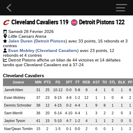
Cleveland Cavaliers 119
Detroit Pistons 122
Samedi 28 Février 2026
Little Caesars Arena
Jalen Duren
(
Detroit Pistons
) avec 33 points, 16 rebonds et 3
contres
Evan Mobley
(
Cleveland Cavaliers
) avec 23 points, 12
rebonds et 4 contres
Detroit Pistons affiche un bilan de 44 victoires et 14 défaites
tandis que Cleveland Cavaliers est à 37-24
Cleveland Cavaliers
Joueur
MIN
PTS
FG
3PT
FT
REB
AST
TO
STL
BLK
PF
Jarrett Allen
31
25
10-12
0-0
5-8
9
4
1
0
1
6
Evan Mobley
37
23
9-15
4-8
1-2
12
1
1
0
4
2
Dennis Schroder
38
12
4-15
0-2
4-4
1
9
8
1
1
1
Sam Merrill
36
20
6-14
4-10
4-4
1
3
2
2
0
3
Jaylon Tyson
41
15
5-10
4-7
1-2
4
1
1
2
0
5
Nae'Qwan Tomlin
15
2
1-5
0-1
0-0
2
0
0
1
1
2