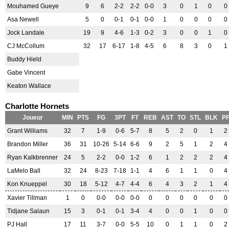
Mouhamed Gueye
9
6
2-2
2-2
0-0
3
0
1
0
0
Asa Newell
5
0
0-1
0-1
0-0
1
0
0
0
0
Jock Landale
19
9
4-6
1-3
0-2
3
0
0
1
0
CJ McCollum
32
17
6-17
1-8
4-5
6
8
3
0
1
Buddy Hield
Gabe Vincent
Keaton Wallace
Charlotte Hornets
Joueur
MIN
PTS
FG
3PT
FT
REB
AST
TO
STL
BLK
P
Grant Williams
32
7
1-9
0-6
5-7
8
5
2
0
1
2
Brandon Miller
36
31
10-26
5-14
6-6
9
2
5
1
2
4
Ryan Kalkbrenner
24
5
2-2
0-0
1-2
6
1
2
2
2
4
LaMelo Ball
32
24
8-23
7-18
1-1
4
6
1
1
0
4
Kon Knueppel
30
18
5-12
4-7
4-4
6
4
3
2
1
4
Xavier Tillman
1
0
0-0
0-0
0-0
0
0
0
0
0
0
Tidjane Salaun
15
3
0-1
0-1
3-4
4
0
0
1
0
0
PJ Hall
17
11
3-7
0-0
5-5
10
0
1
1
0
2