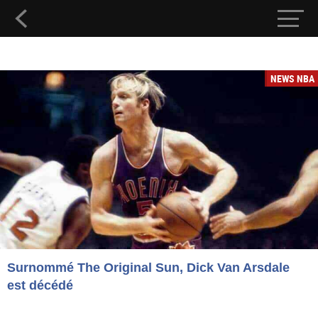
NEWS NBA
Surnommé The Original Sun, Dick Van Arsdale
est décédé