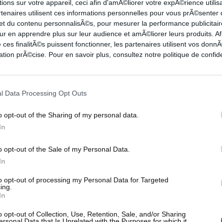
ions sur votre appareil, ceci afin d'amÃ©liorer votre expÃ©rience utilis
5-11
1-3
0-0
2
2
2
1
0
1
rtenaires utilisent ces informations personnelles pour vous prÃ©senter
2-3
1-2
2-3
3
0
2
1
2
5
 et du contenu personnalisÃ©s, pour mesurer la performance publicitair
ur en apprendre plus sur leur audience et amÃ©liorer leurs produits. Af
10-19
3-7
3-6
10
7
3
3
0
1
 ces finalitÃ©s puissent fonctionner, les partenaires utilisent vos don
2-3
1-1
0-0
5
3
0
0
1
3
tion prÃ©cise. Pour en savoir plus, consultez notre politique de confide
1-1
0-0
3-4
11
3
1
0
0
1
4-10
3-6
0-0
1
0
0
0
0
1
3-6
2-5
0-0
5
2
1
0
0
3
l Data Processing Opt Outs
2-5
0-1
3-4
1
1
3
1
0
1
o opt-out of the Sharing of my personal data.
In
o opt-out of the Sale of my Personal Data.
In
3PT
FT
REB
AST
TO
STL
BLK
PF
to opt-out of processing my Personal Data for Targeted
0-0
0-2
5
3
2
1
0
3
ing.
In
2-5
4-5
4
7
3
2
1
3
2-6
1-2
7
4
1
1
0
2
o opt-out of Collection, Use, Retention, Sale, and/or Sharing
ersonal Data that Is Unrelated with the Purposes for which it
4-11
2-2
4
6
1
0
0
2