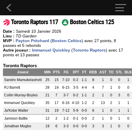
Toronto Raptors 117
Boston Celtics 125
Date :
Samedi 10 Janvier 2026
Lieu :
TD Garden
MVP :
Payton Pritchard
(
Boston Celtics
) avec 27 points, 8
passes et 5 rebonds
Autre joueur :
Immanuel Quickley
(
Toronto Raptors
) avec 17
points et 13 passes
Toronto Raptors
Joueur
MIN
PTS
FG
3PT
FT
REB
AST
TO
STL
BLK
Sandro Mamukelashvili
25
15
7-10
0-2
1-1
8
1
0
0
1
RJ Barrett
28
19
6-15
3-5
4-4
4
7
1
0
0
Collin Murray-Boyles
21
7
3-7
0-2
1-1
2
1
0
3
0
Immanuel Quickley
35
17
6-16
4-10
1-2
2
13
2
1
1
Ja'Kobe Walter
31
19
7-12
5-9
0-0
6
1
0
1
1
Jamison Battle
12
2
1-2
0-1
0-0
2
1
0
1
0
Jonathan Mogbo
19
6
3-3
0-0
0-0
3
3
1
0
0