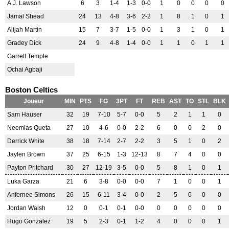
A.J. Lawson
6
3
1-4
1-3
0-0
1
0
0
0
0
Jamal Shead
24
13
4-8
3-6
2-2
1
8
1
0
1
Alijah Martin
15
7
3-7
1-5
0-0
1
3
1
0
1
Gradey Dick
24
9
4-8
1-4
0-0
1
1
0
1
1
Garrett Temple
Ochai Agbaji
Boston Celtics
Joueur
MIN
PTS
FG
3PT
FT
REB
AST
TO
STL
BLK
Sam Hauser
32
19
7-10
5-7
0-0
5
2
1
1
0
Neemias Queta
27
10
4-6
0-0
2-2
6
0
0
2
0
Derrick White
38
18
7-14
2-7
2-2
3
5
1
0
2
Jaylen Brown
37
25
6-15
1-3
12-13
8
7
4
0
0
Payton Pritchard
30
27
12-19
3-5
0-0
5
8
1
0
1
Luka Garza
21
6
3-8
0-0
0-0
7
1
0
0
1
Anfernee Simons
26
15
6-11
3-4
0-0
2
5
0
0
0
Jordan Walsh
12
0
0-1
0-1
0-0
0
0
0
0
0
Hugo Gonzalez
19
5
2-3
0-1
1-2
4
0
0
0
1