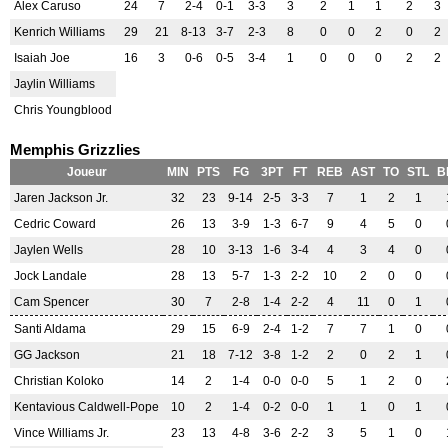
Alex Caruso
24
7
2-4
0-1
3-3
3
2
1
1
2
3
Kenrich Williams
29
21
8-13
3-7
2-3
8
0
0
2
0
2
Isaiah Joe
16
3
0-6
0-5
3-4
1
0
0
0
2
2
Jaylin Williams
Chris Youngblood
Memphis Grizzlies
Joueur
MIN
PTS
FG
3PT
FT
REB
AST
TO
STL
B
Jaren Jackson Jr.
32
23
9-14
2-5
3-3
7
1
2
1
Cedric Coward
26
13
3-9
1-3
6-7
9
4
5
0
Jaylen Wells
28
10
3-13
1-6
3-4
4
3
4
0
Jock Landale
28
13
5-7
1-3
2-2
10
2
0
0
Cam Spencer
30
7
2-8
1-4
2-2
4
11
0
1
Santi Aldama
29
15
6-9
2-4
1-2
7
7
1
0
GG Jackson
21
18
7-12
3-8
1-2
2
0
2
1
Christian Koloko
14
2
1-4
0-0
0-0
5
1
2
0
Kentavious Caldwell-Pope
10
2
1-4
0-2
0-0
1
1
0
1
Vince Williams Jr.
23
13
4-8
3-6
2-2
3
5
1
0