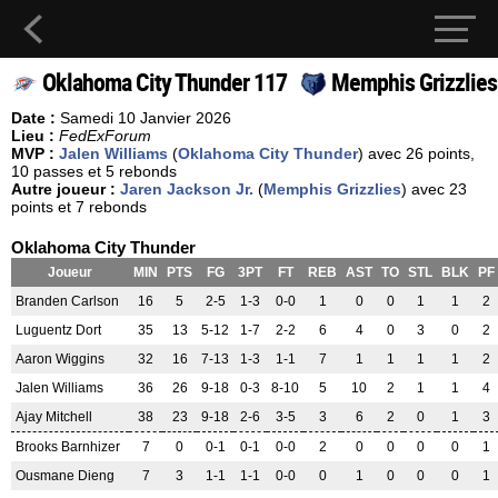
Oklahoma City Thunder 117
Memphis Grizzlies
Date :
Samedi 10 Janvier 2026
Lieu :
FedExForum
MVP :
Jalen Williams
(
Oklahoma City Thunder
) avec 26 points,
10 passes et 5 rebonds
Autre joueur :
Jaren Jackson Jr.
(
Memphis Grizzlies
) avec 23
points et 7 rebonds
Oklahoma City Thunder
Joueur
MIN
PTS
FG
3PT
FT
REB
AST
TO
STL
BLK
PF
Branden Carlson
16
5
2-5
1-3
0-0
1
0
0
1
1
2
Luguentz Dort
35
13
5-12
1-7
2-2
6
4
0
3
0
2
Aaron Wiggins
32
16
7-13
1-3
1-1
7
1
1
1
1
2
Jalen Williams
36
26
9-18
0-3
8-10
5
10
2
1
1
4
Ajay Mitchell
38
23
9-18
2-6
3-5
3
6
2
0
1
3
Brooks Barnhizer
7
0
0-1
0-1
0-0
2
0
0
0
0
1
Ousmane Dieng
7
3
1-1
1-1
0-0
0
1
0
0
0
1