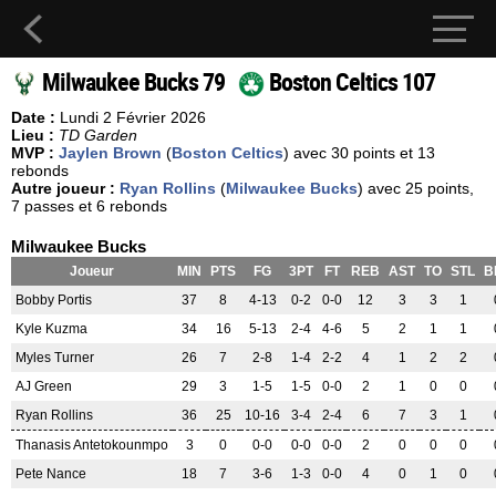
Milwaukee Bucks 79
Boston Celtics 107
Date :
Lundi 2 Février 2026
Lieu :
TD Garden
MVP :
Jaylen Brown
(
Boston Celtics
) avec 30 points et 13
rebonds
Autre joueur :
Ryan Rollins
(
Milwaukee Bucks
) avec 25 points,
7 passes et 6 rebonds
Milwaukee Bucks
Joueur
MIN
PTS
FG
3PT
FT
REB
AST
TO
STL
B
Bobby Portis
37
8
4-13
0-2
0-0
12
3
3
1
Kyle Kuzma
34
16
5-13
2-4
4-6
5
2
1
1
Myles Turner
26
7
2-8
1-4
2-2
4
1
2
2
AJ Green
29
3
1-5
1-5
0-0
2
1
0
0
Ryan Rollins
36
25
10-16
3-4
2-4
6
7
3
1
Thanasis Antetokounmpo
3
0
0-0
0-0
0-0
2
0
0
0
Pete Nance
18
7
3-6
1-3
0-0
4
0
1
0