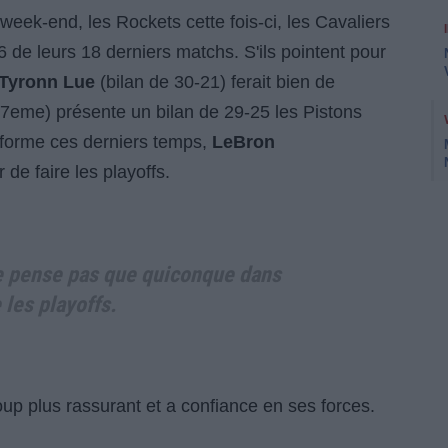
eek-end, les Rockets cette fois-ci, les Cavaliers
 de leurs 18 derniers matchs. S'ils pointent pour
Tyronn Lue
(bilan de 30-21) ferait bien de
 (7eme) présente un bilan de 29-25 les Pistons
 forme ces derniers temps,
LeBron
 de faire les playoffs.
ne pense pas que quiconque dans
e les playoffs.
up plus rassurant et a confiance en ses forces.