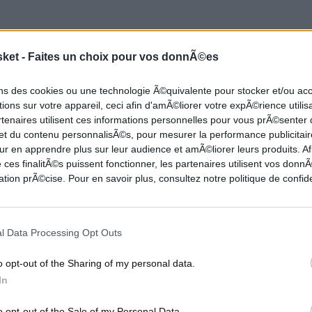
s. Il n'y a pas de doutes. On est
sket -
Faites un choix pour vos donnÃ©es
 bien sûr. C'est trop tôt pour en
 que nous serons en dehors des
ons des cookies ou une technologie Ã©quivalente pour stocker et/ou a
ions sur votre appareil, ceci afin d'amÃ©liorer votre expÃ©rience utilis
rtenaires utilisent ces informations personnelles pour vous prÃ©senter
 et du contenu personnalisÃ©s, pour mesurer la performance publicitair
ur en apprendre plus sur leur audience et amÃ©liorer leurs produits. Af
 ces finalitÃ©s puissent fonctionner, les partenaires utilisent vos don
valiers devraient bien évidemment accéder aux
tion prÃ©cise. Pour en savoir plus, consultez notre politique de confide
oueur s'appelle LeBron James. Pourtant, finir en
surtout une vraie sonette d'alarme. Bien que la
l Data Processing Opt Outs
ux playoffs pour une équipe comme les Cavs, il est
r prétendre être prêt pour le grand final. La saison
o opt-out of the Sharing of my personal data.
nt et mentalement, à corriger des défauts,
In
ueurs. Tyronn Lue n'est certainement pas le
o opt-out of the Sale of my Personal Data.