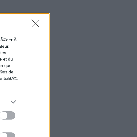
ccÃ©der Ã
ateur.
 des
e et du
in que
nÃ©es de
ntialitÃ©.