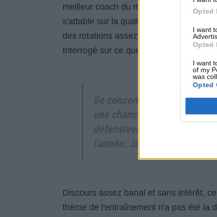
meilleur coach du monde, mais on peut s
Opted 
s'attable sur la qualité du jeu des Cava
I want 
des rotations assez peu élaborées. Dern
Advertis
Opted 
Interrogé sur ce que doivent travailler 
I want t
of my P
was col
Opted 
Se concentrer davantage en 
une chance de progresser peti
défensivement, on doit contin
l'année. Juste continuer à êt
Discours assez banal et sans intérêt, cer
thème de l'entraînement n'a pas été la dé