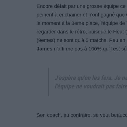
Encore défait par une grosse équipe ce w
peinent à enchainer et n'ont gagné que 6
le moment à la 3eme place, l'équipe de
regarder dans le rétro, puisque le Heat
(9emes) ne sont qu'à 5 matchs. Peu en
James
n'affirme pas à 100% qu'il est sûr
J'espère qu'on les fera. Je 
l'équipe ne voudrait pas fair
Son coach, au contraire, se veut beauco