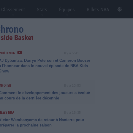
Classement
Stats
Équipes
Billets NBA
hrono
nside Basket
VIDÉO NBA
Il y a 5h41
AJ Dybantsa, Darryn Peterson et Cameron Boozer
à l'honneur dans le nouvel épisode de NBA Kids
Show
INFO ISB
Il y a 10h53
Comment le développement des joueurs a évolué
au cours de la dernière décennie
NEWS NBA
Il y a 13h35
Victor Wembanyama de retour à Nanterre pour
préparer la prochaine saison