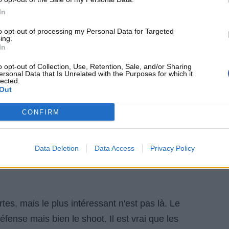
'interroger sur son travail fourni quand on
In
liers, l'absence de systèmes, une défense fébrile ou
to opt-out of processing my Personal Data for Targeted
ier exemple en date : l'entraînement de lundi.
ing.
In
ses joueurs, le coach répond la défense.
o opt-out of Collection, Use, Retention, Sale, and/or Sharing
ersonal Data that Is Unrelated with the Purposes for which it
lected.
Out
défense. Je pense que nous avons
CONFIRM
t à petit et faire s'entraîner
uer de faire ce qu'on a fait toute
re meilleur.
Data Deletion
Data Access
Privacy Policy
tes, mais le plus intéressant n'est pas là. Le
fense mais bien le shoot. Il est vrai que les