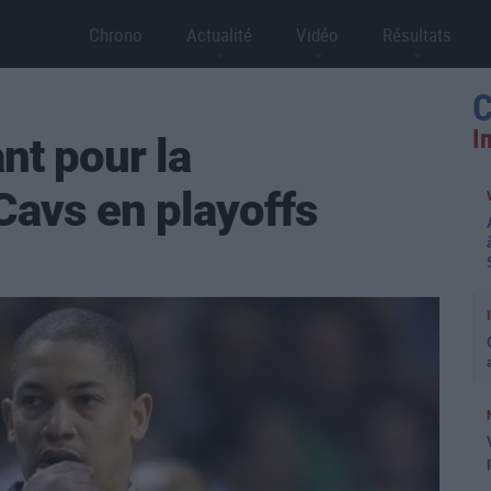
Chrono
Actualité
Vidéo
Résultats
C
I
nt pour la
 Cavs en playoffs