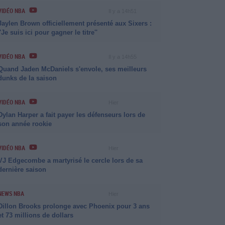
VIDÉO NBA
Il y a 14h51
Jaylen Brown officiellement présenté aux Sixers :
''Je suis ici pour gagner le titre''
VIDÉO NBA
Il y a 14h55
Quand Jaden McDaniels s'envole, ses meilleurs
dunks de la saison
VIDÉO NBA
Hier
Dylan Harper a fait payer les défenseurs lors de
son année rookie
VIDÉO NBA
Hier
VJ Edgecombe a martyrisé le cercle lors de sa
dernière saison
NEWS NBA
Hier
Dillon Brooks prolonge avec Phoenix pour 3 ans
et 73 millions de dollars