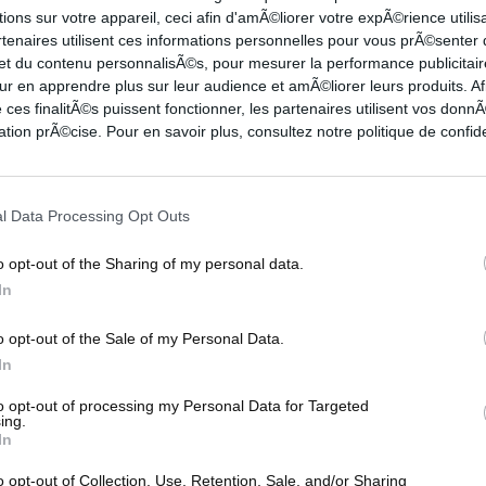
ions sur votre appareil, ceci afin d'amÃ©liorer votre expÃ©rience utilis
-13
2-9
7-7
9
7
2
1
0
1
rtenaires utilisent ces informations personnelles pour vous prÃ©senter
-10
1-6
0-0
8
3
1
1
1
3
 et du contenu personnalisÃ©s, pour mesurer la performance publicitair
ur en apprendre plus sur leur audience et amÃ©liorer leurs produits. Af
-0
0-0
0-0
4
3
0
0
0
0
 ces finalitÃ©s puissent fonctionner, les partenaires utilisent vos don
-5
0-0
0-0
4
1
1
0
0
1
tion prÃ©cise. Pour en savoir plus, consultez notre politique de confide
-2
2-2
0-0
5
2
1
0
0
3
-2
1-1
0-0
0
0
2
0
0
1
-0
0-0
0-0
2
0
1
0
0
0
l Data Processing Opt Outs
-6
0-4
0-0
0
2
2
2
0
1
-11
2-3
0-0
2
2
2
1
0
2
o opt-out of the Sharing of my personal data.
In
o opt-out of the Sale of my Personal Data.
In
3PT
FT
REB
AST
TO
STL
BLK
PF
to opt-out of processing my Personal Data for Targeted
2-5
1-2
5
3
1
3
0
1
ing.
In
3
4-9
0-1
7
2
3
1
0
4
0-0
2-2
4
1
1
1
1
2
o opt-out of Collection, Use, Retention, Sale, and/or Sharing