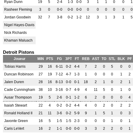
Ryan Dunn
19
5
2-4
1-3
0-0
3
1
1
0
0
1
Rasheer Fleming
3
0
0-0
0-0
0-0
0
0
0
0
0
0
Jordan Goodwin
32
7
3-8
0-2
1-2
12
3
1
3
1
5
Nigel Hayes-Davis
Nick Richards
Khaman Maluach
Detroit Pistons
Joueur
MIN
PTS
FG
3PT
FT
REB
AST
TO
STL
BLK
PF
Tobias Harris
29
16
6-11
0-2
4-4
7
2
0
5
0
0
Duncan Robinson
27
19
7-12
4-7
1-3
1
0
0
0
1
2
Jalen Duren
28
16
8-13
0-0
0-1
18
2
1
0
2
1
Cade Cunningham
38
10
3-16
0-7
4-9
4
11
5
0
1
0
Ausar Thompson
19
5
2-6
0-1
1-2
6
2
0
0
0
4
Isaiah Stewart
22
4
0-2
0-2
4-4
4
0
2
0
2
2
Ronald Holland II
21
11
3-6
0-2
5-9
9
1
5
1
0
3
Javonte Green
16
5
1-5
1-5
2-3
0
0
0
1
0
1
Caris LeVert
16
2
1-1
0-0
0-0
3
3
2
2
0
1