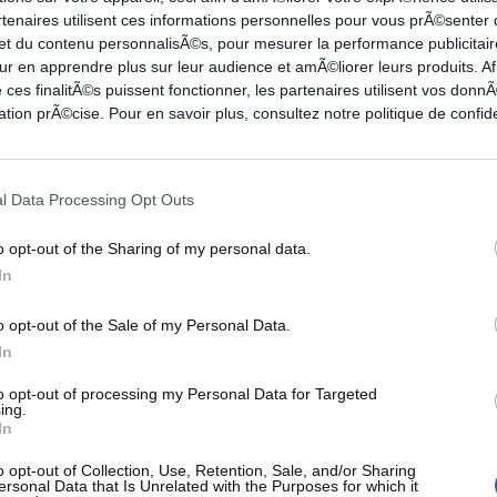
rtenaires utilisent ces informations personnelles pour vous prÃ©senter
2-8
1-4
0-0
5
0
1
1
0
1
 et du contenu personnalisÃ©s, pour mesurer la performance publicitair
2-11
0-1
2-2
5
10
0
0
1
0
ur en apprendre plus sur leur audience et amÃ©liorer leurs produits. Af
2-4
0-2
2-2
2
0
0
0
0
4
 ces finalitÃ©s puissent fonctionner, les partenaires utilisent vos don
tion prÃ©cise. Pour en savoir plus, consultez notre politique de confide
0-2
0-1
0-0
2
2
0
0
0
0
2-7
1-5
0-0
4
2
1
2
1
0
3-7
1-5
0-0
2
0
0
0
1
1
l Data Processing Opt Outs
2-5
2-4
0-0
1
0
0
0
0
1
3-7
2-4
0-0
3
2
1
3
0
1
o opt-out of the Sharing of my personal data.
0-0
0-0
0-0
1
0
0
0
1
0
In
7-10
3-4
0-0
5
3
1
1
1
0
o opt-out of the Sale of my Personal Data.
In
3PT
FT
REB
AST
TO
STL
BLK
PF
0-5
5-5
7
3
2
3
1
0
to opt-out of processing my Personal Data for Targeted
ing.
3-6
4-4
10
1
5
2
1
3
In
0-1
0-0
13
5
5
0
1
2
o opt-out of Collection, Use, Retention, Sale, and/or Sharing
1-3
0-0
5
1
2
2
1
1
ersonal Data that Is Unrelated with the Purposes for which it