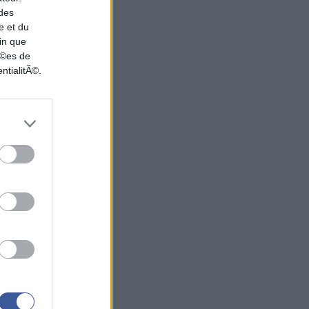
 des
e et du
in que
nÃ©es de
ntialitÃ©.