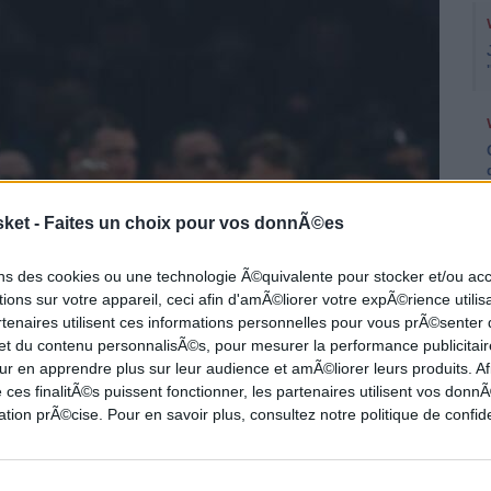
sket -
Faites un choix pour vos donnÃ©es
ons des cookies ou une technologie Ã©quivalente pour stocker et/ou a
ions sur votre appareil, ceci afin d'amÃ©liorer votre expÃ©rience utilis
rtenaires utilisent ces informations personnelles pour vous prÃ©senter
 et du contenu personnalisÃ©s, pour mesurer la performance publicitair
souffle après avoir vu le joueur se tordre de
ur en apprendre plus sur leur audience et amÃ©liorer leurs produits. Af
 ces finalitÃ©s puissent fonctionner, les partenaires utilisent vos don
ailier s'en tire bien, avec une simple entorse
tion prÃ©cise. Pour en savoir plus, consultez notre politique de confide