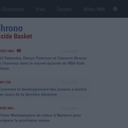
Classement
Stats
Équipes
Billets NBA
hrono
nside Basket
VIDÉO NBA
Il y a 12h19
AJ Dybantsa, Darryn Peterson et Cameron Boozer
à l'honneur dans le nouvel épisode de NBA Kids
Show
INFO ISB
Il y a 17h31
Comment le développement des joueurs a évolué
au cours de la dernière décennie
NEWS NBA
Il y a 20h12
Victor Wembanyama de retour à Nanterre pour
préparer la prochaine saison