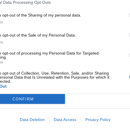
l Data Processing Opt Outs
o opt-out of the Sharing of my personal data.
In
spirer :
Franz Wagner
évite le pire. Sorti
he soir, alors que Orlando affrontait les Knicks
o opt-out of the Sale of my Personal Data.
In
et ces derniers furent rassurants. L'Allemand est
uche et manquera quelques semaines de
to opt-out of processing my Personal Data for Targeted
ing.
r à 100% en janvier.
In
o opt-out of Collection, Use, Retention, Sale, and/or Sharing
in de lui afin d'avoir des ambitions. Wagner
ersonal Data that Is Unrelated with the Purposes for which it
lected.
et 4 passes de moyenne, dans une équipe qui a
Out
son poussif. Sur des bases de All Star, il est
CONFIRM
c, avec un volume de création important et une
 coéquipiers devront élever leur niveau de jeu, dont
Data Deletion
Data Access
Privacy Policy
de blessure.