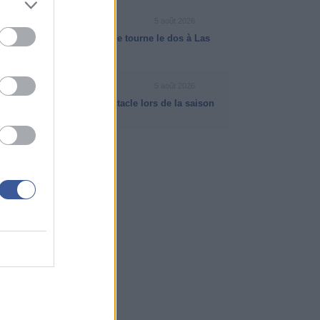
INFO ISB
5 août 2026
NBA Cup : pourquoi la ligue tourne le dos à Las
Vegas
VIDÉO NBA
5 août 2026
Matas Buzelis a fait le spectacle lors de la saison
NBA 2025-2026