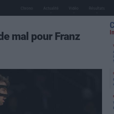
Chrono
Actualité
Vidéo
Résultats
C
I
de mal pour Franz