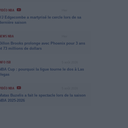
VIDÉO NBA
Hier
VJ Edgecombe a martyrisé le cercle lors de sa
dernière saison
NEWS NBA
Hier
Dillon Brooks prolonge avec Phoenix pour 3 ans
et 73 millions de dollars
INFO ISB
5 août 2026
NBA Cup : pourquoi la ligue tourne le dos à Las
Vegas
VIDÉO NBA
5 août 2026
Matas Buzelis a fait le spectacle lors de la saison
NBA 2025-2026