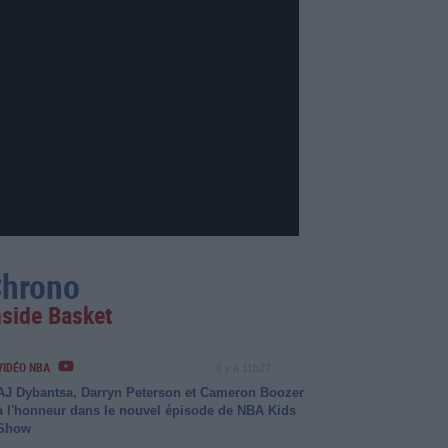
hrono
nside Basket
VIDÉO NBA
Il y a 11h27
AJ Dybantsa, Darryn Peterson et Cameron Boozer
à l'honneur dans le nouvel épisode de NBA Kids
Show