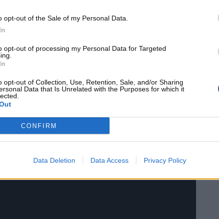
 attentes autour de son développement.
o opt-out of the Sale of my Personal Data.
In
 notable à la rotation backcourt.
to opt-out of processing my Personal Data for Targeted
ing.
In
r les minutes sera féroce, et que chaque joueur
o opt-out of Collection, Use, Retention, Sale, and/or Sharing
ersonal Data that Is Unrelated with the Purposes for which it
lected.
Out
CONFIRM
Data Deletion
Data Access
Privacy Policy