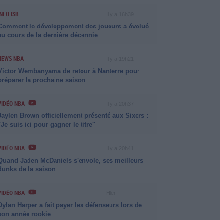
INFO ISB
Il y a 16h39
Comment le développement des joueurs a évolué
au cours de la dernière décennie
NEWS NBA
Il y a 19h21
Victor Wembanyama de retour à Nanterre pour
préparer la prochaine saison
VIDÉO NBA
Il y a 20h37
Jaylen Brown officiellement présenté aux Sixers :
''Je suis ici pour gagner le titre''
VIDÉO NBA
Il y a 20h41
Quand Jaden McDaniels s'envole, ses meilleurs
dunks de la saison
VIDÉO NBA
Hier
Dylan Harper a fait payer les défenseurs lors de
son année rookie