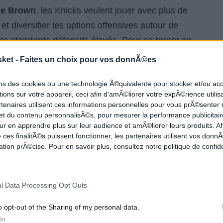
ke Brown
, les Knicks veulent jouer avec plus de
 et diversifier les options offensives autour de
es standards défensifs élevés. Pour se hisser en
sket -
Faites un choix pour vos donnÃ©es
ons des cookies ou une technologie Ã©quivalente pour stocker et/ou a
NCERTITUDES
ions sur votre appareil, ceci afin d'amÃ©liorer votre expÃ©rience utilis
rtenaires utilisent ces informations personnelles pour vous prÃ©senter
 et du contenu personnalisÃ©s, pour mesurer la performance publicitair
ur en apprendre plus sur leur audience et amÃ©liorer leurs produits. Af
t l'accent sur les jeunes talents et la dynamique
 ces finalitÃ©s puissent fonctionner, les partenaires utilisent vos don
tion prÃ©cise. Pour en savoir plus, consultez notre politique de confide
te du projet, et son rôle est scruté : peut-il
l Data Processing Opt Outs
é plus marquée ?
o opt-out of the Sharing of my personal data.
In
ur des attentions, notamment à cause de ses