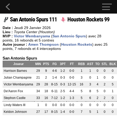
San Antonio Spurs 111
Houston Rockets 99
Date :
Jeudi 29 Janvier 2026
Lieu :
Toyota Center (Houston)
MVP :
Victor Wembanyama
(
San Antonio Spurs
) avec 28
points, 16 rebonds et 5 contres
Autre joueur :
Amen Thompson
(
Houston Rockets
) avec 25
points, 7 rebonds et 4 interceptions
San Antonio Spurs
Joueur
MIN
PTS
FG
3PT
FT
REB
AST
TO
STL
BLK
Harrison Barnes
29
9
4-6
1-2
0-0
1
1
0
0
0
Julian Champagnie
21
2
1-4
0-3
0-0
3
0
1
0
0
Victor Wembanyama
29
28
8-15
0-3
12-15
16
3
4
2
5
De'Aaron Fox
34
18
6-11
2-5
4-4
5
8
5
0
1
Stephon Castle
33
16
7-12
1-2
1-3
5
6
2
2
0
Lindy Waters III
1
0
0-0
0-0
0-0
0
0
0
0
0
Keldon Johnson
27
17
8-15
1-4
0-0
7
5
1
0
0