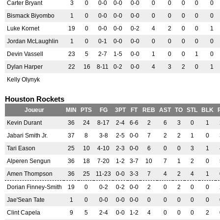
Carter Bryant
3
0
0-0
0-0
0-0
0
0
0
0
0
Bismack Biyombo
1
0
0-0
0-0
0-0
0
0
0
0
0
Luke Kornet
19
0
0-0
0-0
0-2
4
2
0
0
1
Jordan McLaughlin
1
0
0-1
0-0
0-0
0
0
0
0
0
Devin Vassell
23
5
2-7
1-5
0-0
1
0
0
1
0
Dylan Harper
22
16
8-11
0-2
0-0
4
3
2
0
1
Kelly Olynyk
Houston Rockets
Joueur
MIN
PTS
FG
3PT
FT
REB
AST
TO
STL
BLK
Kevin Durant
36
24
8-17
2-4
6-6
2
6
3
0
1
Jabari Smith Jr.
37
8
3-8
2-5
0-0
7
2
2
1
0
Tari Eason
25
10
4-10
2-3
0-0
6
0
0
3
1
Alperen Sengun
36
18
7-20
1-2
3-7
10
7
1
2
0
Amen Thompson
36
25
11-23
0-0
3-3
7
4
2
4
1
Dorian Finney-Smith
19
0
0-2
0-2
0-0
2
0
2
0
0
Jae'Sean Tate
1
0
0-0
0-0
0-0
0
0
0
0
0
Clint Capela
9
5
2-4
0-0
1-2
4
0
0
0
2