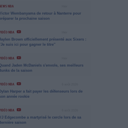
NEWS NBA
Hier
Victor Wembanyama de retour à Nanterre pour
préparer la prochaine saison
VIDÉO NBA
Hier
Jaylen Brown officiellement présenté aux Sixers :
''Je suis ici pour gagner le titre''
VIDÉO NBA
Hier
Quand Jaden McDaniels s'envole, ses meilleurs
dunks de la saison
VIDÉO NBA
6 août 2026
Dylan Harper a fait payer les défenseurs lors de
son année rookie
VIDÉO NBA
6 août 2026
VJ Edgecombe a martyrisé le cercle lors de sa
dernière saison