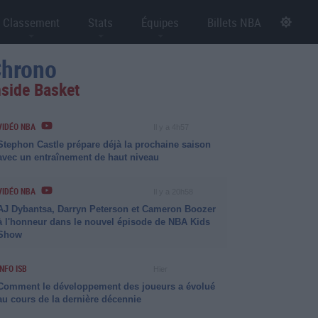
Classement
Stats
Équipes
Billets NBA
hrono
nside Basket
VIDÉO NBA
Il y a 4h57
Stephon Castle prépare déjà la prochaine saison
avec un entraînement de haut niveau
VIDÉO NBA
Il y a 20h58
AJ Dybantsa, Darryn Peterson et Cameron Boozer
à l'honneur dans le nouvel épisode de NBA Kids
Show
INFO ISB
Hier
Comment le développement des joueurs a évolué
au cours de la dernière décennie