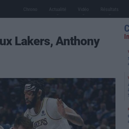
Chrono
Actualité
Vidéo
Résultats
C
I
aux Lakers, Anthony