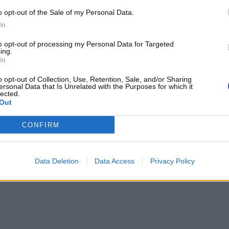
arcimonie, surtout le dernier. Pour les Lakers, il y
o opt-out of the Sale of my Personal Data.
6 février et la deadline. Avec un secteur intérieur
In
ces départs, ce serait surprenant de ne plus
to opt-out of processing my Personal Data for Targeted
ames
de 40 ans et pour qui le temps presse s'il
ing.
In
o opt-out of Collection, Use, Retention, Sale, and/or Sharing
ersonal Data that Is Unrelated with the Purposes for which it
lected.
Out
NTHONY DAVIS
LUKA DONCIC
CONFIRM
Data Deletion
Data Access
Privacy Policy