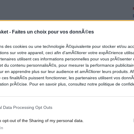
 le secret :
Luka Doncic
rejoint les Lakers en
sket -
Faites un choix pour vos donnÃ©es
s Charania
qui a annoncé le transfert qui
 le rendre faisable, les Mavs envoient également
ons des cookies ou une technologie Ã©quivalente pour stocker et/ou a
ions sur votre appareil, ceci afin d'amÃ©liorer votre expÃ©rience utilis
 Cité des Anges. En retour,
LA
se sépare de
Max
rtenaires utilisent ces informations personnelles pour vous prÃ©senter
029. Pour compléter le tout, Utah s'est inséré
 et du contenu personnalisÃ©s, pour mesurer la performance publicitair
Hood-Schifino
et deux seconds tours de draft de
ur en apprendre plus sur leur audience et amÃ©liorer leurs produits. Af
 ces finalitÃ©s puissent fonctionner, les partenaires utilisent vos don
voir fait affaire avec les Clippers
un peu plus
tion prÃ©cise. Pour en savoir plus, consultez notre politique de confide
anger le cours de cette saison et des prochaines.
l Data Processing Opt Outs
as, finaliste en 2024, est pour l'heure dans le Play-
o opt-out of the Sharing of my personal data.
 que 22 matchs. Quant à Kleber et Morris, ce sont
In