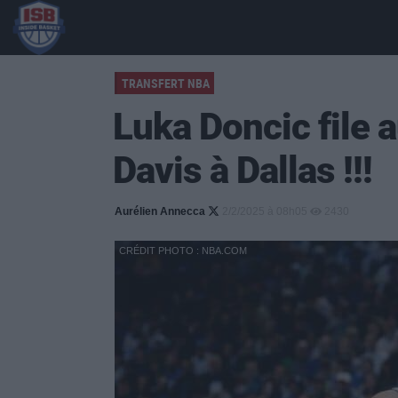
TRANSFERT NBA
Luka Doncic file 
Davis à Dallas !!!
Aurélien Annecca
2/2/2025 à 08h05
2430
CRÉDIT PHOTO : NBA.COM