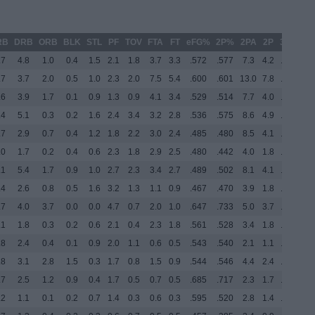
RB
DRB
ORB
BLK
STL
PF
TOV
FTA
FT
eFG%
2P%
2PA
2P
3P%
3P
.7
4.8
1.0
0.4
1.5
2.1
1.8
3.7
3.3
.572
.577
7.3
4.2
.379
8.
.7
3.7
2.0
0.5
1.0
2.3
2.0
7.5
5.4
.600
.601
13.0
7.8
.250
0.
.6
3.9
1.7
0.1
0.9
1.3
0.9
4.1
3.4
.529
.514
7.7
4.0
.367
5.
.4
5.1
0.3
0.2
1.6
2.4
3.4
3.2
2.8
.536
.575
8.6
4.9
.306
4.
.7
2.9
0.7
0.4
1.2
1.8
2.2
3.0
2.4
.485
.480
8.5
4.1
.330
3.
.0
1.7
0.2
0.4
0.6
2.3
1.8
2.9
2.5
.480
.442
4.0
1.8
.333
7.
.1
5.4
1.7
0.9
1.0
2.7
2.3
3.4
2.7
.489
.502
8.1
4.1
.261
1.
.4
2.6
0.8
0.5
1.6
3.2
1.3
1.1
0.9
.467
.470
3.9
1.8
.309
4.
.7
4.0
3.7
0.0
0.0
4.7
0.7
2.0
1.0
.647
.733
5.0
3.7
.000
0.
.1
1.8
0.3
0.2
0.6
2.1
0.4
2.3
1.8
.561
.528
3.4
1.8
.409
2.
.8
2.4
0.4
0.1
0.9
2.0
1.1
0.6
0.5
.543
.540
2.1
1.1
.363
4.
.8
3.1
2.8
1.5
0.3
1.7
0.8
1.5
0.9
.544
.546
4.4
2.4
.000
0.
.7
2.5
1.2
0.9
0.4
1.7
0.5
0.7
0.5
.685
.717
2.3
1.7
.422
1.
.2
1.1
0.1
0.2
0.7
1.4
0.3
0.6
0.3
.595
.520
2.8
1.4
.500
1.