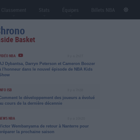
Classement
Stats
Équipes
Billets NBA
hrono
nside Basket
VIDÉO NBA
Il y a 2h27
AJ Dybantsa, Darryn Peterson et Cameron Boozer
à l'honneur dans le nouvel épisode de NBA Kids
Show
INFO ISB
Il y a 7h38
Comment le développement des joueurs a évolué
au cours de la dernière décennie
NEWS NBA
Il y a 10h20
Victor Wembanyama de retour à Nanterre pour
préparer la prochaine saison