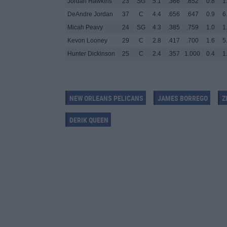
Jordan Hawkins
23
SG
5.1
.366
.852
0.8
1
DeAndre Jordan
37
C
4.4
.656
.647
0.9
6
Micah Peavy
24
SG
4.3
.385
.759
1.0
1
Kevon Looney
29
C
2.8
.417
.700
1.6
5
Hunter Dickinson
25
C
2.4
.357
1.000
0.4
1
NEW ORLEANS PELICANS
JAMES BORREGO
Z
DERIK QUEEN