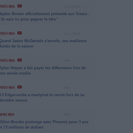
VIDÉO NBA
Il y a 11h36
Jaylen Brown officiellement présenté aux Sixers :
''Je suis ici pour gagner le titre''
VIDÉO NBA
Il y a 11h40
Quand Jaden McDaniels s'envole, ses meilleurs
dunks de la saison
VIDÉO NBA
Hier
Dylan Harper a fait payer les défenseurs lors de
son année rookie
VIDÉO NBA
Hier
VJ Edgecombe a martyrisé le cercle lors de sa
dernière saison
NEWS NBA
Hier
Dillon Brooks prolonge avec Phoenix pour 3 ans
et 73 millions de dollars