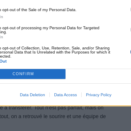
o opt-out of the Sale of my Personal Data.
In
to opt-out of processing my Personal Data for Targeted
 New Orleans risque de connaître des changements.
ing.
In
a conférence, les Pelicans restent une des équipes
ur choix pour la Draft 2026, le
Front Office
va être
o opt-out of Collection, Use, Retention, Sale, and/or Sharing
ersonal Data that Is Unrelated with the Purposes for which it
ue Zion Williamson va rester en sortie de banc
lected.
Out
ne, tout simplement ? Rien n'est moins sûr. De
ont l'intérêt des autres franchises ne cesse de
CONFIRM
t des intouchables. Jordan Poole et Dejounte
 quid de leur avenir ?
Kevon Looney
, signature
Data Deletion
Data Access
Privacy Policy
saison (tout comme la prochaine, qui est une
team
he à transférer. Tout n'est pas parfait, mais on
tout, on a retrouvé le sourire et une équipe de