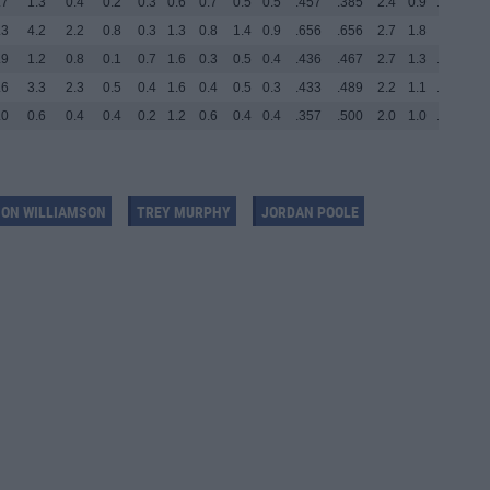
.7
1.3
0.4
0.2
0.3
0.6
0.7
0.5
0.5
.457
.385
2.4
0.9
.348
2.
.3
4.2
2.2
0.8
0.3
1.3
0.8
1.4
0.9
.656
.656
2.7
1.8
0.
.9
1.2
0.8
0.1
0.7
1.6
0.3
0.5
0.4
.436
.467
2.7
1.3
.259
1.
.6
3.3
2.3
0.5
0.4
1.6
0.4
0.5
0.3
.433
.489
2.2
1.1
.154
0.
.0
0.6
0.4
0.4
0.2
1.2
0.6
0.4
0.4
.357
.500
2.0
1.0
.000
0.
ION WILLIAMSON
TREY MURPHY
JORDAN POOLE