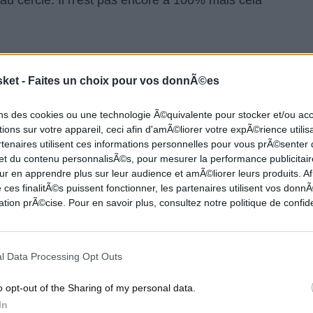
 au cercle. Il n'est pas encore à 100% mais cela
ictoires des Pels, dont
celle de prestige face aux
sket -
Faites un choix pour vos donnÃ©es
Murphy. La saison dernière fut calamiteuse pour
 lui brilla. Cette saison, malgré des joueurs
ons des cookies ou une technologie Ã©quivalente pour stocker et/ou a
'utilise très bien. Il tourne à 21 points de moyenne,
ions sur votre appareil, ceci afin d'amÃ©liorer votre expÃ©rience utilis
rtenaires utilisent ces informations personnelles pour vous prÃ©senter
ut en étant impactant défensivement. Malgré un
 et du contenu personnalisÃ©s, pour mesurer la performance publicitair
 rendez vous : 50% de réussite à 2 points, 37% à 3
ur en apprendre plus sur leur audience et amÃ©liorer leurs produits. Af
ui permet d'avoir un
TrueShooting+
de 109.
 ces finalitÃ©s puissent fonctionner, les partenaires utilisent vos don
tion prÃ©cise. Pour en savoir plus, consultez notre politique de confide
un joueur relative à la moyenne NBA, fixée à 100. Ce
ui progresse est le signe annonciateur d'une star
 à encore de belles années devant lui, et une marge
l Data Processing Opt Outs
o opt-out of the Sharing of my personal data.
In