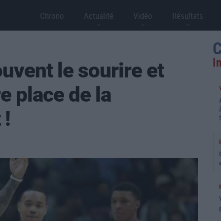
Chrono
Actualité
Vidéo
Résultats
C
I
uvent le sourire et
re place de la
 !