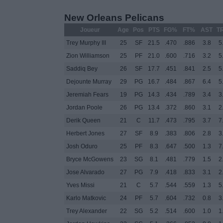
New Orleans Pelicans
Joueur
Age
Pos
PTS
FG%
FT%
AST
T
Trey Murphy III
25
SF
21.5
.470
.886
3.8
5
Zion Williamson
25
PF
21.0
.600
.716
3.2
5
Saddiq Bey
26
SF
17.7
.451
.841
2.5
5
Dejounte Murray
29
PG
16.7
.484
.867
6.4
5
Jeremiah Fears
19
PG
14.3
.434
.789
3.4
3
Jordan Poole
26
PG
13.4
.372
.860
3.1
2
Derik Queen
21
C
11.7
.473
.795
3.7
7
Herbert Jones
27
SF
8.9
.383
.806
2.8
3
Josh Oduro
25
PF
8.3
.647
.500
1.3
7
Bryce McGowens
23
SG
8.1
.481
.779
1.5
2
Jose Alvarado
27
PG
7.9
.418
.833
3.1
2
Yves Missi
21
C
5.7
.544
.559
1.3
5
Karlo Matkovic
24
PF
5.7
.604
.732
0.8
3
Trey Alexander
22
SG
5.2
.514
.600
1.0
1