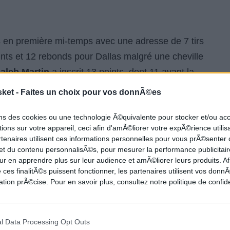
 en première mi-temps avec une adresse de 7 tirs
nts et 12 rebonds pour Dallas malgré une cheville
aleb Martin
a inscrit 13 points, dont 11 avant la
sket -
Faites un choix pour vos donnÃ©es
victoires pour 18 défaites, tandis que Dallas
ons des cookies ou une technologie Ã©quivalente pour stocker et/ou a
ions sur votre appareil, ceci afin d'amÃ©liorer votre expÃ©rience utilis
rtenaires utilisent ces informations personnelles pour vous prÃ©senter
 et du contenu personnalisÃ©s, pour mesurer la performance publicitair
ur en apprendre plus sur leur audience et amÃ©liorer leurs produits. Af
Dallas Mavericks 100
 ces finalitÃ©s puissent fonctionner, les partenaires utilisent vos don
tion prÃ©cise. Pour en savoir plus, consultez notre politique de confide
3PT
FT
REB
AST
TO
STL
BLK
PF
l Data Processing Opt Outs
8
3-7
0-0
5
0
0
1
1
5