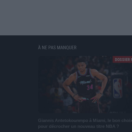
À NE PAS MANQUER
DOSSIER 
Giannis Antetokounmpo à Miami, le bon choi
pour décrocher un nouveau titre NBA ?