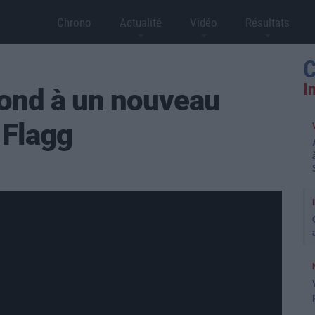
Chrono
Actualité
Vidéo
Résultats
C
I
ond à un nouveau
 Flagg