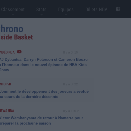
Classement
Stats
Équipes
Billets NBA
hrono
nside Basket
VIDÉO NBA
Il y a 3h10
AJ Dybantsa, Darryn Peterson et Cameron Boozer
à l'honneur dans le nouvel épisode de NBA Kids
Show
INFO ISB
Il y a 8h22
Comment le développement des joueurs a évolué
au cours de la dernière décennie
NEWS NBA
Il y a 11h03
Victor Wembanyama de retour à Nanterre pour
préparer la prochaine saison