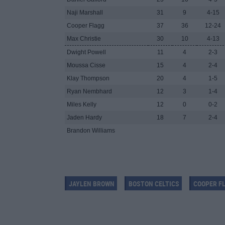
Naji Marshall
31
9
4-15
Cooper Flagg
37
36
12-24
Max Christie
30
10
4-13
Dwight Powell
11
4
2-3
Moussa Cisse
15
4
2-4
Klay Thompson
20
4
1-5
Ryan Nembhard
12
3
1-4
Miles Kelly
12
0
0-2
Jaden Hardy
18
7
2-4
Brandon Williams
JAYLEN BROWN
BOSTON CELTICS
COOPER F