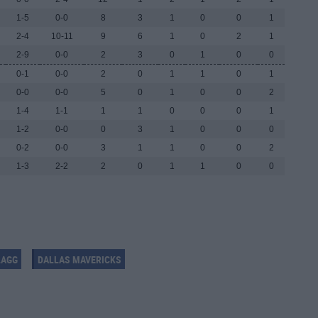
1-5
0-0
8
3
1
0
0
1
2-4
10-11
9
6
1
0
2
1
2-9
0-0
2
3
0
1
0
0
0-1
0-0
2
0
1
1
0
1
0-0
0-0
5
0
1
0
0
2
1-4
1-1
1
1
0
0
0
1
1-2
0-0
0
3
1
0
0
0
0-2
0-0
3
1
1
0
0
2
1-3
2-2
2
0
1
1
0
0
LAGG
DALLAS MAVERICKS