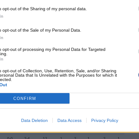
6
0-0
0-0
8
3
1
1
1
4
o opt-out of the Sharing of my personal data.
3
1-8
2-2
2
8
3
0
0
0
In
29
2-5
1-2
11
3
3
1
0
4
o opt-out of the Sale of my Personal Data.
5
1-3
0-0
7
3
0
1
1
2
In
8
4-4
0-0
4
1
0
2
1
2
20
2-8
0-0
4
7
2
0
0
1
to opt-out of processing my Personal Data for Targeted
ing.
1
0-1
0-0
0
0
0
0
0
1
In
6
0-3
0-1
6
2
0
1
0
1
o opt-out of Collection, Use, Retention, Sale, and/or Sharing
ersonal Data that Is Unrelated with the Purposes for which it
lected.
Out
CONFIRM
Data Deletion
Data Access
Privacy Policy
3PT
FT
REB
AST
TO
STL
BLK
PF
1-2
2-4
5
3
0
0
0
2
0-0
2-4
12
1
2
1
2
1