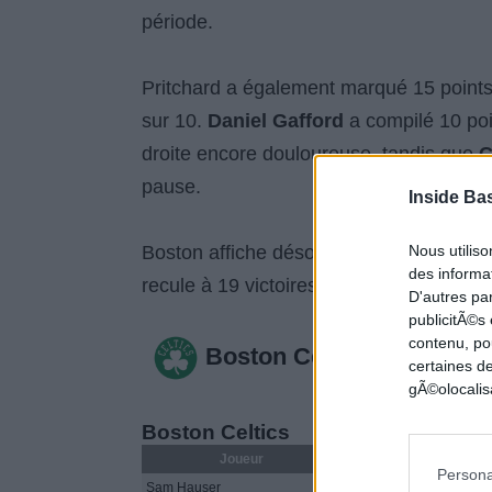
période.
Pritchard a également marqué 15 points
sur 10.
Daniel Gafford
a compilé 10 poi
droite encore douloureuse, tandis que
C
pause.
Inside Ba
Boston affiche désormais un bilan de 32 
Nous utilis
des informat
recule à 19 victoires pour 31 défaites.
D'autres pa
publicitÃ©s
contenu, po
Boston Celtics 110
certaines de
gÃ©olocalisa
Boston Celtics
Joueur
MIN
PTS
FG
Persona
Sam Hauser
26
11
4-