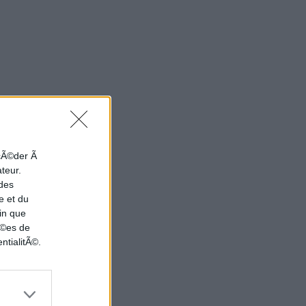
ccÃ©der Ã
ateur.
 des
e et du
in que
nÃ©es de
ntialitÃ©.