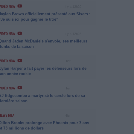
VIDÉO NBA
Il y a 12h20
Jaylen Brown officiellement présenté aux Sixers :
''Je suis ici pour gagner le titre''
VIDÉO NBA
Il y a 12h23
Quand Jaden McDaniels s'envole, ses meilleurs
dunks de la saison
VIDÉO NBA
Hier
Dylan Harper a fait payer les défenseurs lors de
son année rookie
VIDÉO NBA
Hier
VJ Edgecombe a martyrisé le cercle lors de sa
dernière saison
NEWS NBA
Hier
Dillon Brooks prolonge avec Phoenix pour 3 ans
et 73 millions de dollars