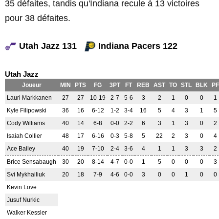
35 défaites, tandis qu'Indiana recule à 13 victoires
pour 38 défaites.
Utah Jazz 131
Indiana Pacers 122
Utah Jazz
Joueur
MIN
PTS
FG
3PT
FT
REB
AST
TO
STL
BLK
PF
Lauri Markkanen
27
27
10-19
2-7
5-6
3
2
1
0
0
1
Kyle Filipowski
36
16
6-12
1-2
3-4
16
5
4
3
1
5
Cody Williams
40
14
6-8
0-0
2-2
6
3
1
3
0
2
Isaiah Collier
48
17
6-16
0-3
5-8
5
22
2
3
0
4
Ace Bailey
40
19
7-10
2-4
3-6
4
1
1
3
3
2
Brice Sensabaugh
30
20
8-14
4-7
0-0
1
5
0
0
0
3
Svi Mykhailiuk
20
18
7-9
4-6
0-0
3
0
0
1
0
0
Kevin Love
Jusuf Nurkic
Walker Kessler