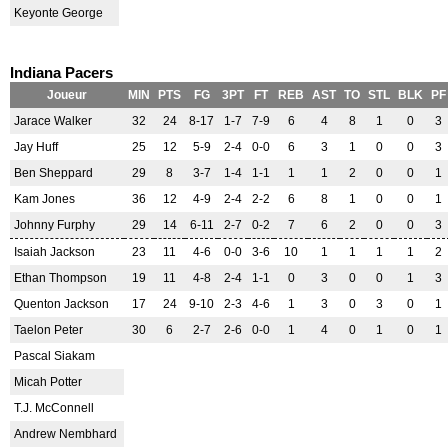
Keyonte George
Indiana Pacers
Joueur
MIN
PTS
FG
3PT
FT
REB
AST
TO
STL
BLK
PF
Jarace Walker
32
24
8-17
1-7
7-9
6
4
8
1
0
3
Jay Huff
25
12
5-9
2-4
0-0
6
3
1
0
0
3
Ben Sheppard
29
8
3-7
1-4
1-1
1
1
2
0
0
1
Kam Jones
36
12
4-9
2-4
2-2
6
8
1
0
0
1
Johnny Furphy
29
14
6-11
2-7
0-2
7
6
2
0
0
3
Isaiah Jackson
23
11
4-6
0-0
3-6
10
1
1
1
1
2
Ethan Thompson
19
11
4-8
2-4
1-1
0
3
0
0
1
3
Quenton Jackson
17
24
9-10
2-3
4-6
1
3
0
3
0
1
Taelon Peter
30
6
2-7
2-6
0-0
1
4
0
1
0
1
Pascal Siakam
Micah Potter
T.J. McConnell
Andrew Nembhard