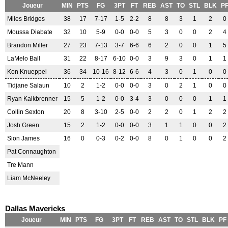
Joueur
MIN
PTS
FG
3PT
FT
REB
AST
TO
STL
BLK
P
Miles Bridges
38
17
7-17
1-5
2-2
8
8
3
1
2
0
Moussa Diabate
32
10
5-9
0-0
0-0
5
3
0
0
2
4
Brandon Miller
27
23
7-13
3-7
6-6
6
2
0
0
1
5
LaMelo Ball
31
22
8-17
6-10
0-0
3
9
3
0
1
1
Kon Knueppel
36
34
10-16
8-12
6-6
4
3
0
1
0
0
Tidjane Salaun
10
2
1-2
0-0
0-0
3
0
2
1
0
0
Ryan Kalkbrenner
15
5
1-2
0-0
3-4
3
0
0
0
1
1
Collin Sexton
20
8
3-10
2-5
0-0
2
2
0
1
2
2
Josh Green
15
2
1-2
0-0
0-0
3
1
1
0
0
2
Sion James
16
0
0-3
0-2
0-0
8
0
1
0
0
2
Pat Connaughton
Tre Mann
Liam McNeeley
Dallas Mavericks
Joueur
MIN
PTS
FG
3PT
FT
REB
AST
TO
STL
BLK
PF