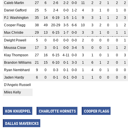
Caleb Martin
27
6
2-6
2-2
0-0
11
2
2
1
2
2
Daniel Gafford
25
5
2-4
0-0
1-2
4
3
1
0
1
0
P.J. Washington
35
14
6-19
1-5
1-1
9
3
1
1
2
3
Cooper Flagg
38
49
20-29
3-5
6-6
10
3
2
0
1
2
Max Christie
29
13
6-15
1-7
0-0
3
3
1
0
1
1
Dwight Powell
5
0
0-0
0-0
0-0
2
0
0
0
0
1
Moussa Cisse
17
3
0-1
0-0
3-4
5
0
0
1
1
2
Klay Thompson
27
16
6-15
4-11
0-0
3
1
0
1
0
3
Brandon Williams
21
15
6-10
0-1
3-3
1
6
1
2
0
1
Ryan Nembhard
9
0
0-3
0-1
0-0
1
4
0
1
0
0
Jaden Hardy
6
0
0-1
0-1
0-0
1
1
0
0
0
0
D'Angelo Russell
Miles Kelly
KON KNUEPPEL
CHARLOTTE HORNETS
COOPER FLAGG
DALLAS MAVERICKS