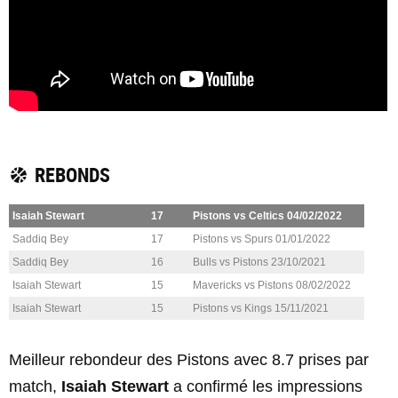
REBONDS
Isaiah Stewart
17
Pistons vs Celtics 04/02/2022
Saddiq Bey
17
Pistons vs Spurs 01/01/2022
Saddiq Bey
16
Bulls vs Pistons 23/10/2021
Isaiah Stewart
15
Mavericks vs Pistons 08/02/2022
Isaiah Stewart
15
Pistons vs Kings 15/11/2021
Meilleur rebondeur des Pistons avec 8.7 prises par
match,
Isaiah Stewart
a confirmé les impressions