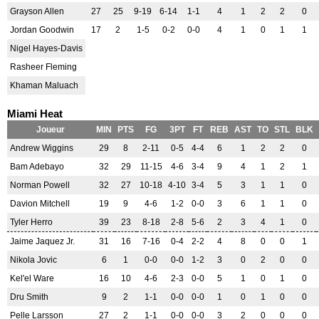
Grayson Allen
27
25
9-19
6-14
1-1
4
1
2
2
0
Jordan Goodwin
17
2
1-5
0-2
0-0
4
1
0
1
1
Nigel Hayes-Davis
Rasheer Fleming
Khaman Maluach
Miami Heat
Joueur
MIN
PTS
FG
3PT
FT
REB
AST
TO
STL
BLK
Andrew Wiggins
29
8
2-11
0-5
4-4
6
1
2
2
0
Bam Adebayo
32
29
11-15
4-6
3-4
9
4
1
2
1
Norman Powell
32
27
10-18
4-10
3-4
5
3
1
1
0
Davion Mitchell
19
9
4-6
1-2
0-0
3
6
1
1
0
Tyler Herro
39
23
8-18
2-8
5-6
2
3
4
1
0
Jaime Jaquez Jr.
31
16
7-16
0-4
2-2
4
8
0
0
1
Nikola Jovic
6
1
0-0
0-0
1-2
3
0
2
0
0
Kel'el Ware
16
10
4-6
2-3
0-0
5
1
0
1
0
Dru Smith
9
2
1-1
0-0
0-0
1
0
1
0
0
Pelle Larsson
27
2
1-1
0-0
0-0
3
2
0
0
0