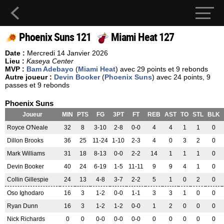
Phoenix Suns 121
Miami Heat 127
Date :
Mercredi 14 Janvier 2026
Lieu :
Kaseya Center
MVP :
Bam Adebayo
(
Miami Heat
) avec 29 points et 9 rebonds
Autre joueur :
Devin Booker
(
Phoenix Suns
) avec 24 points, 9
passes et 9 rebonds
Phoenix Suns
Joueur
MIN
PTS
FG
3PT
FT
REB
AST
TO
STL
BLK
Royce O'Neale
32
8
3-10
2-8
0-0
4
4
1
1
0
Dillon Brooks
36
25
11-24
1-10
2-3
4
0
3
2
0
Mark Williams
31
18
8-13
0-0
2-2
14
1
1
1
0
Devin Booker
40
24
6-19
1-5
11-11
9
9
4
1
0
Collin Gillespie
24
13
4-8
3-7
2-2
5
1
0
2
0
Oso Ighodaro
16
3
1-2
0-0
1-1
3
3
1
0
0
Ryan Dunn
16
3
1-2
1-2
0-0
1
2
0
0
0
Nick Richards
0
0
0-0
0-0
0-0
0
0
0
0
0