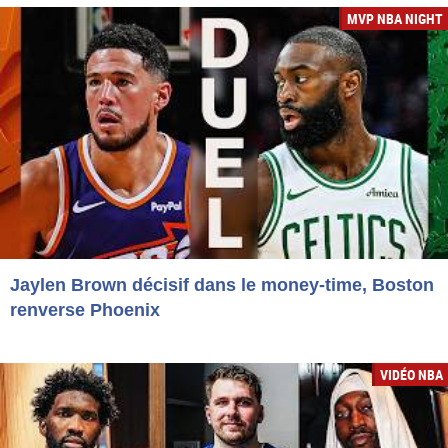
MVP NBA NIGHT
Jaylen Brown décisif dans le money-time, Boston
renverse Phoenix
VIDÉO NBA