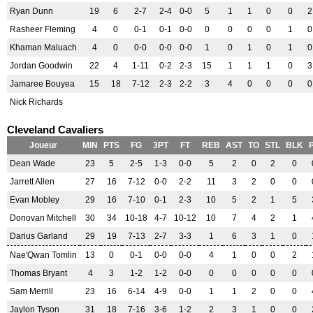
Ryan Dunn
19
6
2-7
2-4
0-0
5
1
1
0
0
2
Rasheer Fleming
4
0
0-1
0-1
0-0
0
0
0
0
1
0
Khaman Maluach
4
0
0-0
0-0
0-0
1
0
1
0
1
0
Jordan Goodwin
22
4
1-11
0-2
2-3
15
1
1
1
0
3
Jamaree Bouyea
15
18
7-12
2-3
2-2
3
4
0
0
0
0
Nick Richards
Cleveland Cavaliers
Joueur
MIN
PTS
FG
3PT
FT
REB
AST
TO
STL
BLK
Dean Wade
23
5
2-5
1-3
0-0
5
2
0
2
0
Jarrett Allen
27
16
7-12
0-0
2-2
11
3
2
0
0
Evan Mobley
29
16
7-10
0-1
2-3
10
5
2
1
5
Donovan Mitchell
30
34
10-18
4-7
10-12
10
7
4
2
1
Darius Garland
29
19
7-13
2-7
3-3
1
6
3
1
0
Nae'Qwan Tomlin
13
0
0-1
0-0
0-0
4
1
0
0
2
Thomas Bryant
4
3
1-2
1-2
0-0
0
0
0
0
0
Sam Merrill
23
16
6-14
4-9
0-0
1
1
2
0
0
Jaylon Tyson
31
18
7-16
3-6
1-2
2
3
1
0
0