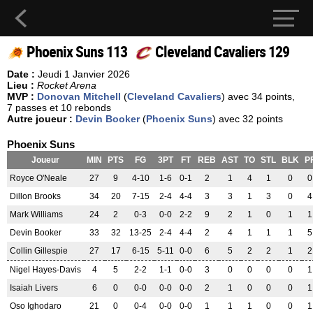
Phoenix Suns 113
Cleveland Cavaliers 129
Date :
Jeudi 1 Janvier 2026
Lieu :
Rocket Arena
MVP :
Donovan Mitchell
(
Cleveland Cavaliers
) avec 34 points,
7 passes et 10 rebonds
Autre joueur :
Devin Booker
(
Phoenix Suns
) avec 32 points
Phoenix Suns
Joueur
MIN
PTS
FG
3PT
FT
REB
AST
TO
STL
BLK
P
Royce O'Neale
27
9
4-10
1-6
0-1
2
1
4
1
0
0
Dillon Brooks
34
20
7-15
2-4
4-4
3
3
1
3
0
4
Mark Williams
24
2
0-3
0-0
2-2
9
2
1
0
1
1
Devin Booker
33
32
13-25
2-4
4-4
2
4
1
1
1
5
Collin Gillespie
27
17
6-15
5-11
0-0
6
5
2
2
1
2
Nigel Hayes-Davis
4
5
2-2
1-1
0-0
3
0
0
0
0
1
Isaiah Livers
6
0
0-0
0-0
0-0
2
1
0
0
0
1
Oso Ighodaro
21
0
0-4
0-0
0-0
1
1
1
0
0
1