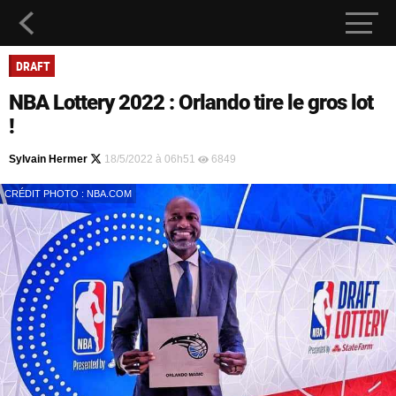
DRAFT
NBA Lottery 2022 : Orlando tire le gros lot
!
Sylvain Hermer
18/5/2022 à 06h51
6849
CRÉDIT PHOTO : NBA.COM