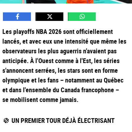
Les playoffs NBA 2026 sont officiellement
lancés, et avec eux une intensité que même les
observateurs les plus aguerris n'avaient pas
anticipée. À l'Ouest comme à l'Est, les séries
s'annoncent serrées, les stars sont en forme
olympique et les fans – notamment au Québec
et dans l'ensemble du Canada francophone –
se mobilisent comme jamais.
UN PREMIER TOUR DÉJÀ ÉLECTRISANT