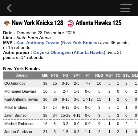
New York Knicks 128
Atlanta Hawks 125
Date :
Dimanche 28 Décembre 2025
Lieu :
State Farm Arena
MVP :
Karl-Anthony Towns
(
New York Knicks
) avec 36 points
et 15 rebonds
Autre joueur :
Onyeka Okongwu
(
Atlanta Hawks
) avec 31
points et 14 rebonds
New York Knicks
Joueur
MIN
PTS
FG
3PT
FT
REB
AST
TO
STL
BL
OG Anunoby
38
15
3-10
2-5
7-7
10
5
1
3
1
Mohamed Diawara
16
5
2-7
1-3
0-0
5
2
0
0
2
Karl-Anthony Towns
30
36
8-15
3-6
17-18
15
1
2
0
0
Mikal Bridges
37
14
6-13
2-6
0-0
3
8
1
1
0
Jalen Brunson
38
34
15-29
4-11
0-0
3
5
3
0
0
Mitchell Robinson
18
6
3-3
0-0
0-0
9
1
0
2
1
Jordan Clarkson
21
3
1-5
0-3
1-1
2
1
2
1
0