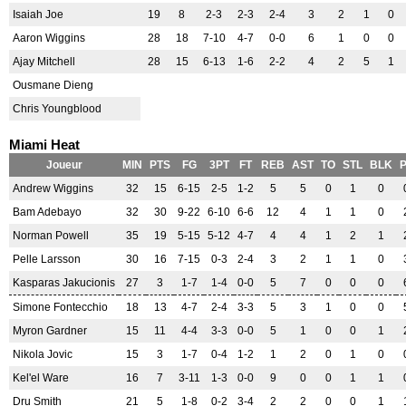
Isaiah Joe
19
8
2-3
2-3
2-4
3
2
1
0
Aaron Wiggins
28
18
7-10
4-7
0-0
6
1
0
0
Ajay Mitchell
28
15
6-13
1-6
2-2
4
2
5
1
Ousmane Dieng
Chris Youngblood
Miami Heat
Joueur
MIN
PTS
FG
3PT
FT
REB
AST
TO
STL
BLK
Andrew Wiggins
32
15
6-15
2-5
1-2
5
5
0
1
0
Bam Adebayo
32
30
9-22
6-10
6-6
12
4
1
1
0
Norman Powell
35
19
5-15
5-12
4-7
4
4
1
2
1
Pelle Larsson
30
16
7-15
0-3
2-4
3
2
1
1
0
Kasparas Jakucionis
27
3
1-7
1-4
0-0
5
7
0
0
0
Simone Fontecchio
18
13
4-7
2-4
3-3
5
3
1
0
0
Myron Gardner
15
11
4-4
3-3
0-0
5
1
0
0
1
Nikola Jovic
15
3
1-7
0-4
1-2
1
2
0
1
0
Kel'el Ware
16
7
3-11
1-3
0-0
9
0
0
1
1
Dru Smith
21
5
1-8
0-2
3-4
2
2
0
0
1