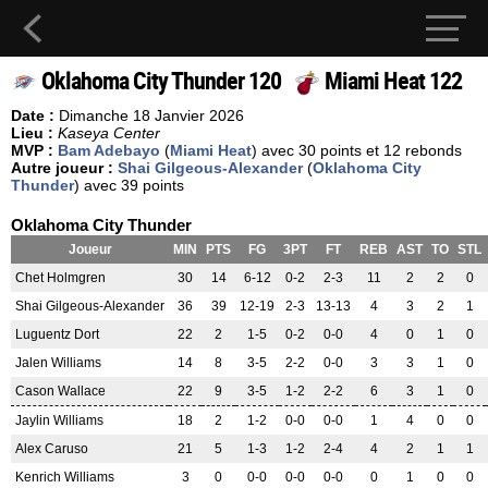
Oklahoma City Thunder 120
Miami Heat 122
Date :
Dimanche 18 Janvier 2026
Lieu :
Kaseya Center
MVP :
Bam Adebayo
(
Miami Heat
) avec 30 points et 12 rebonds
Autre joueur :
Shai Gilgeous-Alexander
(
Oklahoma City
Thunder
) avec 39 points
Oklahoma City Thunder
Joueur
MIN
PTS
FG
3PT
FT
REB
AST
TO
STL
Chet Holmgren
30
14
6-12
0-2
2-3
11
2
2
0
Shai Gilgeous-Alexander
36
39
12-19
2-3
13-13
4
3
2
1
Luguentz Dort
22
2
1-5
0-2
0-0
4
0
1
0
Jalen Williams
14
8
3-5
2-2
0-0
3
3
1
0
Cason Wallace
22
9
3-5
1-2
2-2
6
3
1
0
Jaylin Williams
18
2
1-2
0-0
0-0
1
4
0
0
Alex Caruso
21
5
1-3
1-2
2-4
4
2
1
1
Kenrich Williams
3
0
0-0
0-0
0-0
0
1
0
0