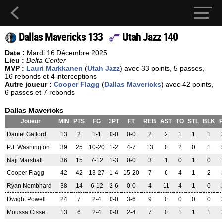
Dallas Mavericks 133
Utah Jazz 140
Date :
Mardi 16 Décembre 2025
Lieu :
Delta Center
MVP :
Lauri Markkanen
(
Utah Jazz
) avec 33 points, 5 passes,
16 rebonds et 4 interceptions
Autre joueur :
Cooper Flagg
(
Dallas Mavericks
) avec 42 points,
6 passes et 7 rebonds
Dallas Mavericks
Joueur
MIN
PTS
FG
3PT
FT
REB
AST
TO
STL
BLK
Daniel Gafford
13
2
1-1
0-0
0-0
2
2
1
1
1
P.J. Washington
39
25
10-20
1-2
4-7
13
0
2
0
1
Naji Marshall
36
15
7-12
1-3
0-0
3
1
0
1
0
Cooper Flagg
42
42
13-27
1-4
15-20
7
6
4
1
2
Ryan Nembhard
38
14
6-12
2-6
0-0
4
11
4
1
0
Dwight Powell
24
7
2-4
0-0
3-6
9
0
0
0
0
Moussa Cisse
13
6
2-4
0-0
2-4
7
0
1
1
1