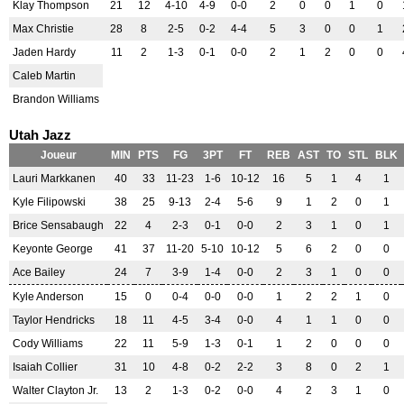
Klay Thompson
21
12
4-10
4-9
0-0
2
0
0
1
0
Max Christie
28
8
2-5
0-2
4-4
5
3
0
0
1
Jaden Hardy
11
2
1-3
0-1
0-0
2
1
2
0
0
Caleb Martin
Brandon Williams
Utah Jazz
Joueur
MIN
PTS
FG
3PT
FT
REB
AST
TO
STL
BLK
Lauri Markkanen
40
33
11-23
1-6
10-12
16
5
1
4
1
Kyle Filipowski
38
25
9-13
2-4
5-6
9
1
2
0
1
Brice Sensabaugh
22
4
2-3
0-1
0-0
2
3
1
0
1
Keyonte George
41
37
11-20
5-10
10-12
5
6
2
0
0
Ace Bailey
24
7
3-9
1-4
0-0
2
3
1
0
0
Kyle Anderson
15
0
0-4
0-0
0-0
1
2
2
1
0
Taylor Hendricks
18
11
4-5
3-4
0-0
4
1
1
0
0
Cody Williams
22
11
5-9
1-3
0-1
1
2
0
0
0
Isaiah Collier
31
10
4-8
0-2
2-2
3
8
0
2
1
Walter Clayton Jr.
13
2
1-3
0-2
0-0
4
2
3
1
0