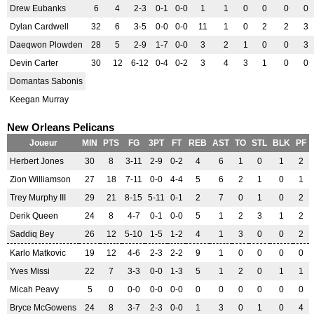
Drew Eubanks
6
4
2-3
0-1
0-0
1
1
0
0
0
0
Dylan Cardwell
32
6
3-5
0-0
0-0
11
1
0
2
2
3
Daeqwon Plowden
28
5
2-9
1-7
0-0
3
2
1
0
0
3
Devin Carter
30
12
6-12
0-4
0-2
3
4
3
1
0
0
Domantas Sabonis
Keegan Murray
New Orleans Pelicans
Joueur
MIN
PTS
FG
3PT
FT
REB
AST
TO
STL
BLK
PF
Herbert Jones
30
8
3-11
2-9
0-2
4
6
1
0
1
2
Zion Williamson
27
18
7-11
0-0
4-4
5
6
2
1
0
1
Trey Murphy III
29
21
8-15
5-11
0-1
2
7
0
1
0
2
Derik Queen
24
8
4-7
0-1
0-0
5
1
2
3
1
2
Saddiq Bey
26
12
5-10
1-5
1-2
4
1
3
0
0
2
Karlo Matkovic
19
12
4-6
2-3
2-2
9
1
0
0
0
0
Yves Missi
22
7
3-3
0-0
1-3
5
1
2
0
1
1
Micah Peavy
5
0
0-0
0-0
0-0
0
0
0
0
0
0
Bryce McGowens
24
8
3-7
2-3
0-0
1
3
0
1
0
4