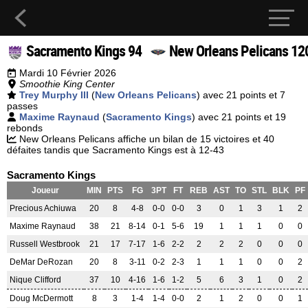
Sacramento Kings 94
New Orleans Pelicans 12
Mardi 10 Février 2026
Smoothie King Center
Trey Murphy III
(
New Orleans Pelicans
) avec 21 points et 7
passes
Maxime Raynaud
(
Sacramento Kings
) avec 21 points et 19
rebonds
New Orleans Pelicans affiche un bilan de 15 victoires et 40
défaites tandis que Sacramento Kings est à 12-43
Sacramento Kings
Joueur
MIN
PTS
FG
3PT
FT
REB
AST
TO
STL
BLK
PF
Precious Achiuwa
20
8
4-8
0-0
0-0
3
0
1
3
1
2
Maxime Raynaud
38
21
8-14
0-1
5-6
19
1
1
1
0
0
Russell Westbrook
21
17
7-17
1-6
2-2
2
2
2
0
0
0
DeMar DeRozan
20
8
3-11
0-2
2-3
1
1
1
0
0
2
Nique Clifford
37
10
4-16
1-6
1-2
5
6
3
1
0
2
Doug McDermott
8
3
1-4
1-4
0-0
2
1
2
0
0
1