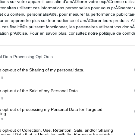
ions sur votre appareil, ceci afin d'amÃ©liorer votre expÃ©rience utilis
2-3
10-10
6
3
2
0
0
4
rtenaires utilisent ces informations personnelles pour vous prÃ©senter
3-5
8-9
7
5
1
3
0
3
 et du contenu personnalisÃ©s, pour mesurer la performance publicitair
ur en apprendre plus sur leur audience et amÃ©liorer leurs produits. Af
3-6
0-0
4
9
3
3
0
5
 ces finalitÃ©s puissent fonctionner, les partenaires utilisent vos don
1-2
3-3
4
4
0
1
0
4
tion prÃ©cise. Pour en savoir plus, consultez notre politique de confide
3-4
4-6
5
1
4
1
1
2
0-0
0-0
1
1
0
0
0
1
0-0
2-2
4
2
0
0
0
0
l Data Processing Opt Outs
1-2
0-0
1
4
0
1
0
1
0-0
0-0
0
0
0
0
0
0
o opt-out of the Sharing of my personal data.
0-0
0-0
0
0
0
0
0
0
In
o opt-out of the Sale of my Personal Data.
In
3PT
FT
REB
AST
TO
STL
BLK
PF
to opt-out of processing my Personal Data for Targeted
0-0
3-6
3
1
0
2
2
5
ing.
In
1-3
2-2
4
2
0
1
0
2
6-9
7-7
6
3
1
3
1
3
o opt-out of Collection, Use, Retention, Sale, and/or Sharing
ersonal Data that Is Unrelated with the Purposes for which it
3-6
3-3
5
3
1
0
0
0