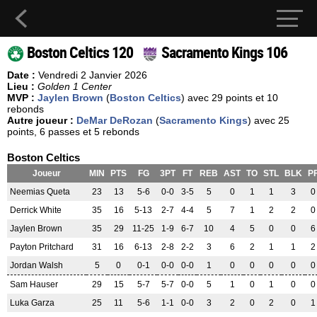
Boston Celtics 120
Sacramento Kings 106
Date :
Vendredi 2 Janvier 2026
Lieu :
Golden 1 Center
MVP :
Jaylen Brown
(
Boston Celtics
) avec 29 points et 10
rebonds
Autre joueur :
DeMar DeRozan
(
Sacramento Kings
) avec 25
points, 6 passes et 5 rebonds
Boston Celtics
Joueur
MIN
PTS
FG
3PT
FT
REB
AST
TO
STL
BLK
P
Neemias Queta
23
13
5-6
0-0
3-5
5
0
1
1
3
0
Derrick White
35
16
5-13
2-7
4-4
5
7
1
2
2
0
Jaylen Brown
35
29
11-25
1-9
6-7
10
4
5
0
0
6
Payton Pritchard
31
16
6-13
2-8
2-2
3
6
2
1
1
2
Jordan Walsh
5
0
0-1
0-0
0-0
1
0
0
0
0
0
Sam Hauser
29
15
5-7
5-7
0-0
5
1
0
1
0
0
Luka Garza
25
11
5-6
1-1
0-0
3
2
0
2
0
1