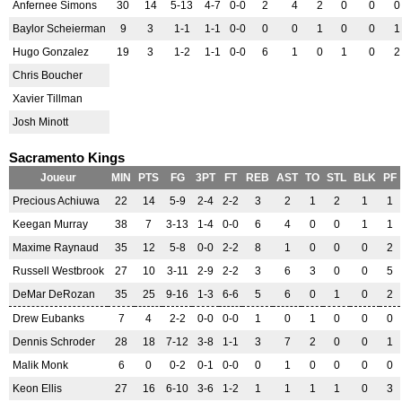
Anfernee Simons
30
14
5-13
4-7
0-0
2
4
2
0
0
0
Baylor Scheierman
9
3
1-1
1-1
0-0
0
0
1
0
0
1
Hugo Gonzalez
19
3
1-2
1-1
0-0
6
1
0
1
0
2
Chris Boucher
Xavier Tillman
Josh Minott
Sacramento Kings
Joueur
MIN
PTS
FG
3PT
FT
REB
AST
TO
STL
BLK
PF
Precious Achiuwa
22
14
5-9
2-4
2-2
3
2
1
2
1
1
Keegan Murray
38
7
3-13
1-4
0-0
6
4
0
0
1
1
Maxime Raynaud
35
12
5-8
0-0
2-2
8
1
0
0
0
2
Russell Westbrook
27
10
3-11
2-9
2-2
3
6
3
0
0
5
DeMar DeRozan
35
25
9-16
1-3
6-6
5
6
0
1
0
2
Drew Eubanks
7
4
2-2
0-0
0-0
1
0
1
0
0
0
Dennis Schroder
28
18
7-12
3-8
1-1
3
7
2
0
0
1
Malik Monk
6
0
0-2
0-1
0-0
0
1
0
0
0
0
Keon Ellis
27
16
6-10
3-6
1-2
1
1
1
1
0
3