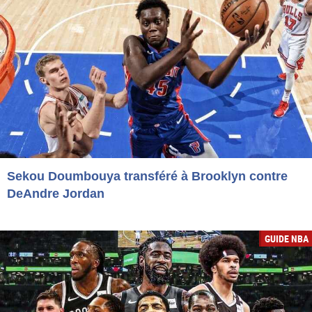
Sekou Doumbouya transféré à Brooklyn contre
DeAndre Jordan
GUIDE NBA