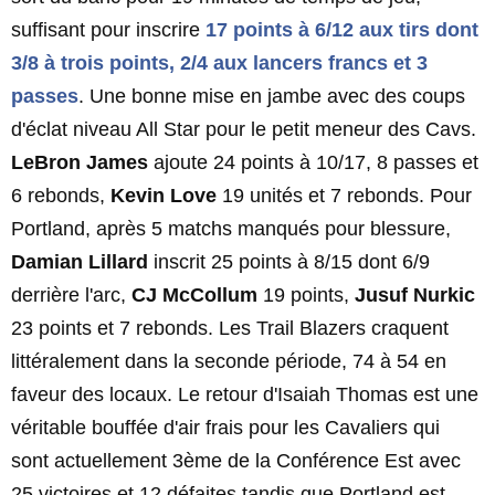
suffisant pour inscrire
17 points à 6/12 aux tirs dont
3/8 à trois points, 2/4 aux lancers francs et 3
passes
. Une bonne mise en jambe avec des coups
d'éclat niveau All Star pour le petit meneur des Cavs.
LeBron James
ajoute 24 points à 10/17, 8 passes et
6 rebonds,
Kevin Love
19 unités et 7 rebonds. Pour
Portland, après 5 matchs manqués pour blessure,
Damian Lillard
inscrit 25 points à 8/15 dont 6/9
derrière l'arc,
CJ McCollum
19 points,
Jusuf Nurkic
23 points et 7 rebonds. Les Trail Blazers craquent
littéralement dans la seconde période, 74 à 54 en
faveur des locaux. Le retour d'Isaiah Thomas est une
véritable bouffée d'air frais pour les Cavaliers qui
sont actuellement 3ème de la Conférence Est avec
25 victoires et 12 défaites tandis que Portland est