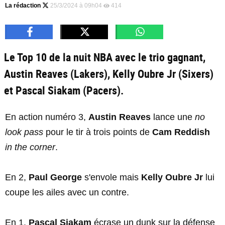
La rédaction
25/3/2024 à 09h04
414
Le Top 10 de la nuit NBA avec le trio gagnant,
Austin Reaves (Lakers), Kelly Oubre Jr (Sixers)
et Pascal Siakam (Pacers).
En action numéro 3,
Austin Reaves
lance une
no
look pass
pour le tir à trois points de
Cam Reddish
in the corner
.
En 2,
Paul George
s'envole mais
Kelly Oubre Jr
lui
coupe les ailes avec un contre.
En 1,
Pascal Siakam
écrase un dunk sur la défense