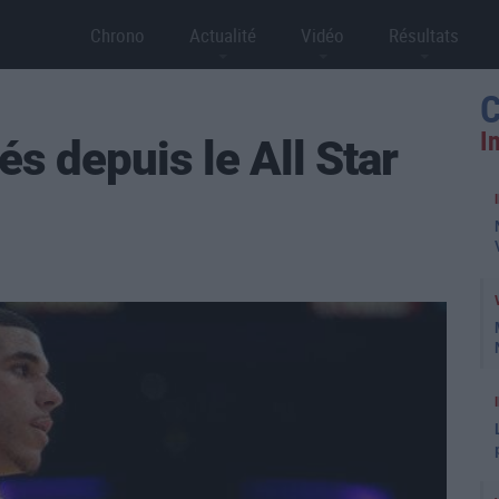
Chrono
Actualité
Vidéo
Résultats
C
I
és depuis le All Star