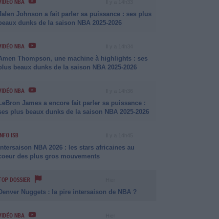
VIDÉO NBA
Il y a 14h33
Jalen Johnson a fait parler sa puissance : ses plus
beaux dunks de la saison NBA 2025-2026
VIDÉO NBA
Il y a 14h34
Amen Thompson, une machine à highlights : ses
plus beaux dunks de la saison NBA 2025-2026
VIDÉO NBA
Il y a 14h36
LeBron James a encore fait parler sa puissance :
ses plus beaux dunks de la saison NBA 2025-2026
INFO ISB
Il y a 14h45
Intersaison NBA 2026 : les stars africaines au
coeur des plus gros mouvements
TOP DOSSIER
Hier
Denver Nuggets : la pire intersaison de NBA ?
VIDÉO NBA
Hier