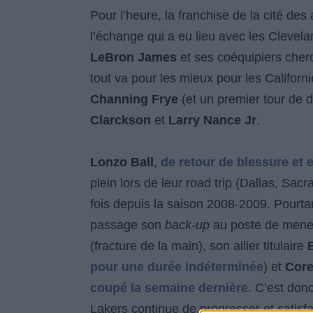
Pour l’heure, la franchise de la cité d
l’échange qui a eu lieu avec les Clevela
LeBron James
et ses coéquipiers cher
tout va pour les mieux pour les Californi
Channing Frye
(et un premier tour de d
Clarckson
et
Larry Nance Jr
.
Lonzo Ball
,
de retour de blessure et 
plein lors de leur road trip (Dallas, Sa
fois depuis la saison 2008-2009. Pourtan
passage son
back-up
au poste de mene
(fracture de la main), son ailier titulaire
pour une durée indéterminée
) et
Core
coupé la semaine dernière
. C’est don
Lakers continue de progresser et satisf