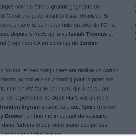
es anges semble être la grande gagnante de
nd Cavaliers, juste avant la
trade deadline
. Si
chent encore la bonne formule du côté de l’Ohio,
ens, depuis le
trade
qui a vu
Isaiah Thomas
et
raft) rejoindre LA en échange de
Jordan
en forme
, et ses coéquipiers ont réalisé un carton
cramento, Miami et San Antonio) pour la première
t, rien n’a été facile pour LAL qui a perdu au
ur en la personne de
Josh Hart
, out un mois
Brandon Ingram
absent face aux Spurs
(blessé
y Brewer
, un homme important du vestiaire,
c dans l’adversité que cette jeune équipe des
ait son coach Luke Walton.