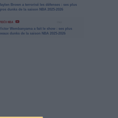
Jaylen Brown a terrorisé les défenses : ses plus
gros dunks de la saison NBA 2025-2026
VIDÉO NBA
Hier
Victor Wembanyama a fait le show : ses plus
beaux dunks de la saison NBA 2025-2026