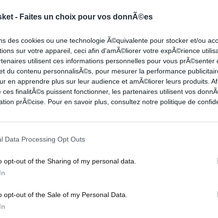
sket -
Faites un choix pour vos donnÃ©es
ons des cookies ou une technologie Ã©quivalente pour stocker et/ou a
. Nous voyons ça et c’est très
ions sur votre appareil, ceci afin d'amÃ©liorer votre expÃ©rience utilis
st intéressant, c’est le fait qu’ils
rtenaires utilisent ces informations personnelles pour vous prÃ©senter
 et du contenu personnalisÃ©s, pour mesurer la performance publicitair
en (de progresser). Il faut
ur en apprendre plus sur leur audience et amÃ©liorer leurs produits. Af
c des joueurs qui croient les uns
 ces finalitÃ©s puissent fonctionner, les partenaires utilisent vos don
tion prÃ©cise. Pour en savoir plus, consultez notre politique de confide
’ils ont fait, surtout avec les
-out de Corey. Habituellement, il
ran qui jouent ensemble depuis
l Data Processing Opt Outs
er tout ça et continuer à avancer.
o opt-out of the Sharing of my personal data.
In
o opt-out of the Sale of my Personal Data.
 des Lakers,
Julius Randle
, désormais installé en
In
in donner un aperçu du talent qu’on lui prédisait