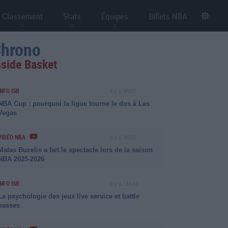
Classement
Stats
Équipes
Billets NBA
hrono
nside Basket
INFO ISB
Il y a 8h03
NBA Cup : pourquoi la ligue tourne le dos à Las
Vegas
VIDÉO NBA
Il y a 9h23
Matas Buzelis a fait le spectacle lors de la saison
NBA 2025-2026
INFO ISB
Il y a 11h43
La psychologie des jeux live service et battle
passes