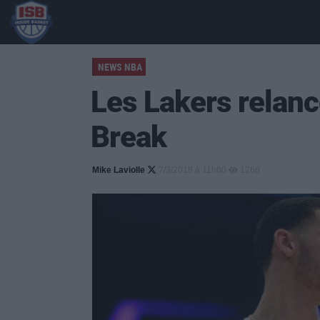
NEWS NBA
Les Lakers relanc
Break
Mike Laviolle
7/3/2018 à 11h00
1266