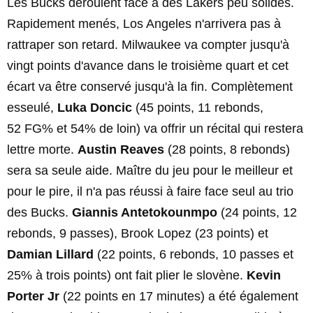
Les Bucks déroulent face à des Lakers peu solides.
Rapidement menés, Los Angeles n'arrivera pas à
rattraper son retard. Milwaukee va compter jusqu'à
vingt points d'avance dans le troisième quart et cet
écart va être conservé jusqu'à la fin. Complètement
esseulé,
Luka Doncic
(45 points, 11 rebonds,
52 FG% et 54% de loin) va offrir un récital qui restera
lettre morte.
Austin Reaves
(28 points, 8 rebonds)
sera sa seule aide. Maître du jeu pour le meilleur et
pour le pire, il n'a pas réussi à faire face seul au trio
des Bucks.
Giannis Antetokounmpo
(24 points, 12
rebonds, 9 passes), Brook Lopez (23 points) et
Damian Lillard
(22 points, 6 rebonds, 10 passes et
25% à trois points) ont fait plier le slovène.
Kevin
Porter Jr
(22 points en 17 minutes) a été également