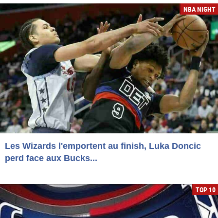
NBA NIGHT
Les Wizards l'emportent au finish, Luka Doncic
perd face aux Bucks...
TOP 10