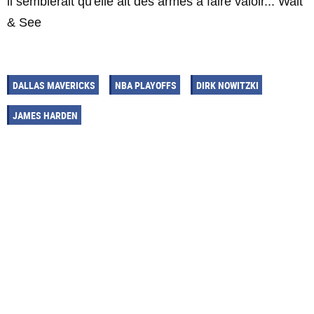
il semblerait qu'elle ait des armes à faire valoir... Wait
& See
DALLAS MAVERICKS
NBA PLAYOFFS
DIRK NOWITZKI
JAMES HARDEN